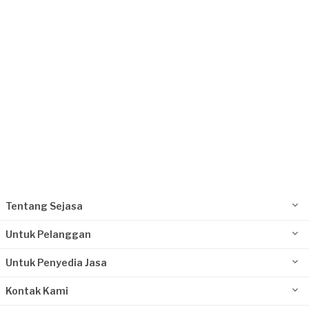
Kurang dari Rp1.000.000
Ipay requested Renovasi Rumah
Sekitar sebulan yang lalu
Jakarta Selatan, Jakarta
Request Fulfilled
Rp10.000.001 - Rp25.000.000
Tentang Sejasa
Untuk Pelanggan
Untuk Penyedia Jasa
Kontak Kami