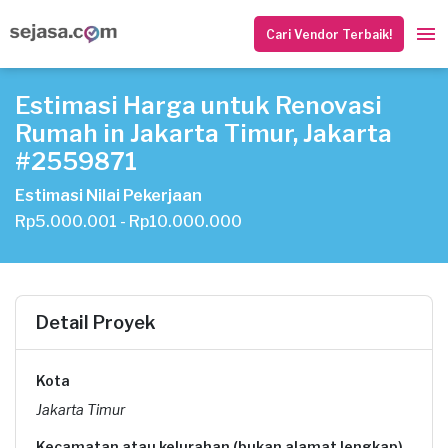
Cari Vendor Terbaik!
Estimasi Harga untuk Renovasi
Rumah in Jakarta Timur, Jakarta
#2559871
Estimasi Nilai Pekerjaan
Rp5.000.001 - Rp10.000.000
Detail Proyek
Kota
Jakarta Timur
Kecamatan atau kelurahan (bukan alamat lengkap)