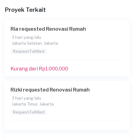
Proyek Terkait
Deskripsikan secara lebih lengkap tentang proyek
Anda
Renovasi rumah seluruh ruangan
Ria requested Renovasi Rumah
Kapan Anda membutuhkan layanan?
3 hari yang lalu
Jakarta Selatan, Jakarta
01-08-2026
Request Fulfilled
Informasi tambahan
Kurang dari Rp1.000.000
Berapa budget total untuk layanan ini?
Rp5.000.001 - Rp10.000.000
Rizki requested Renovasi Rumah
3 hari yang lalu
Jakarta Timur, Jakarta
Request Fulfilled