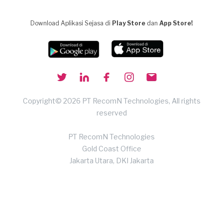
Download Aplikasi Sejasa di
Play Store
dan
App Store!
Copyright© 2026 PT RecomN Technologies, All rights
reserved
PT RecomN Technologies
Gold Coast Office
Jakarta Utara, DKI Jakarta