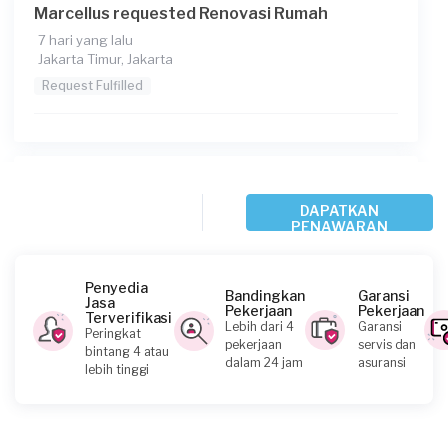
Marcellus requested Renovasi Rumah
7 hari yang lalu
Jakarta Timur, Jakarta
Request Fulfilled
Yudi requested Renovasi Rumah
DAPATKAN
18 hari yang lalu
PENAWARAN
Jakarta Utara, Jakarta
Request Fulfilled
Penyedia
Bandingkan
Garansi
Jasa
Pekerjaan
Pekerjaan
Rp1.000.001 - Rp2.500.000
Terverifikasi
Lebih dari 4
Garansi
Peringkat
pekerjaan
servis dan
bintang 4 atau
dalam 24 jam
asuransi
lebih tinggi
Dian requested Renovasi Rumah
28 hari yang lalu
Jakarta Timur, Jakarta