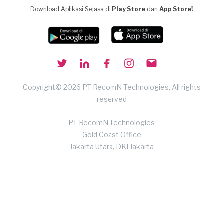
Download Aplikasi Sejasa di
Play Store
dan
App Store!
Copyright© 2026 PT RecomN Technologies, All rights
reserved
PT RecomN Technologies
Gold Coast Office
Jakarta Utara, DKI Jakarta