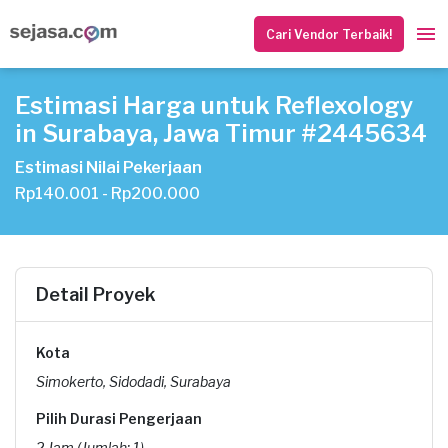
Cari Vendor Terbaik!
Estimasi Harga untuk Reflexology
in Surabaya, Jawa Timur #2445634
Estimasi Nilai Pekerjaan
Rp140.001 - Rp200.000
Detail Proyek
Kota
Simokerto, Sidodadi, Surabaya
Pilih Durasi Pengerjaan
2 Jam (Jumlah: 1)