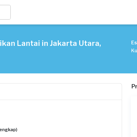
kan Lantai in Jakarta Utara,
Es
Ku
P
lengkap)