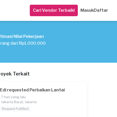
Cari Vendor Terbaik!
Masuk
Daftar
timasi Nilai Pekerjaan
rang dari Rp1.000.000
royek Terkait
Edi requested Perbaikan Lantai
7 hari yang lalu
Jakarta Barat, Jakarta
Request Fulfilled