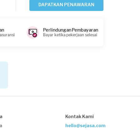
DAPATKAN PENAWARAN
Irwan requested Perbaikan Lantai
16 hari yang lalu
Jakarta Pusat, Jakarta
an
Perlindungan Pembayaran
Request Fulfilled
 asuransi
Bayar ketika pekerjaan selesai
Helios requested Perbaikan Lantai
27 hari yang lalu
Jakarta Timur, Jakarta
Request Fulfilled
Kurang dari Rp1.000.000
sa
Kontak Kami
ja
hello@sejasa.com
Mentari requested Perbaikan Lantai
27 hari yang lalu