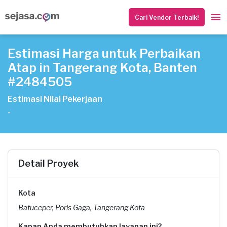
Cari Vendor Terbaik!
Estimasi Harga untuk Perbaikan
Atap in Tangerang Kota, Banten
#2484505
Estimasi Nilai Pekerjaan
-
Detail Proyek
Kota
Batuceper, Poris Gaga, Tangerang Kota
Kapan Anda membutuhkan layanan ini?