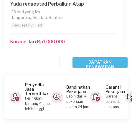
Yuda requested Perbaikan Atap
23 hari yang lalu
Tangerang Selatan, Banten
Request Fulfilled
Kurang dari Rp1.000.000
Ahmad Sururi requested Perbaikan Atap
DAPATKAN
PENAWARAN
Sekitar sebulan yang lalu
Tangerang Kota, Banten
Request Fulfilled
Penyedia
Bandingkan
Garansi
Jasa
Pekerjaan
Pekerjaan
Terverifikasi
Lebih dari 4
Garansi
Peringkat
Kurang dari Rp1.000.000
pekerjaan
servis dan
bintang 4 atau
dalam 24 jam
asuransi
lebih tinggi
Wulan requested Perbaikan Atap
Sekitar sebulan yang lalu