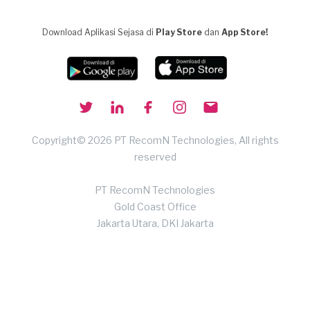
Download Aplikasi Sejasa di
Play Store
dan
App Store!
Copyright© 2026 PT RecomN Technologies, All rights
reserved
PT RecomN Technologies
Gold Coast Office
Jakarta Utara, DKI Jakarta