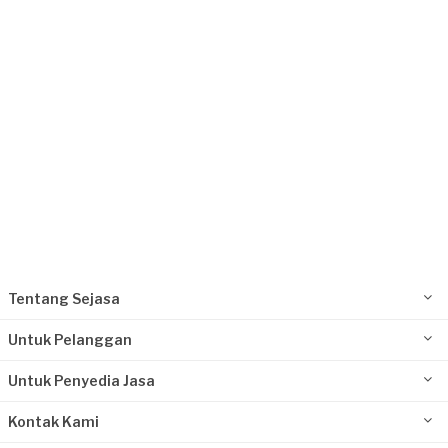
Suhana requested Perbaikan Atap
Sekitar 2 bulan yang lalu
Tangerang Selatan, Banten
Request Fulfilled
Kurang dari Rp1.000.000
Tentang Sejasa
Untuk Pelanggan
Untuk Penyedia Jasa
Kontak Kami