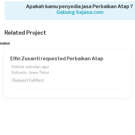
Apakah kamu penyedia jasa Perbaikan Atap ?
Gabung Sejasa.com
Rosyid requested Perbaikan Atap
Related Project
12 bulan yang lalu
Jombang, Jawa Timur
Request Fulfilled
Elfin Zusanti requested Perbaikan Atap
Sekitar sebulan ago
Sidoarjo, Jawa Timur
Nobel Danial Muhammad requested Perbaikan
Request Fulfilled
Atap
Sekitar setahun yang lalu
Surabaya, Jawa Timur
Request Fulfilled
Kurang dari Rp1.000.000