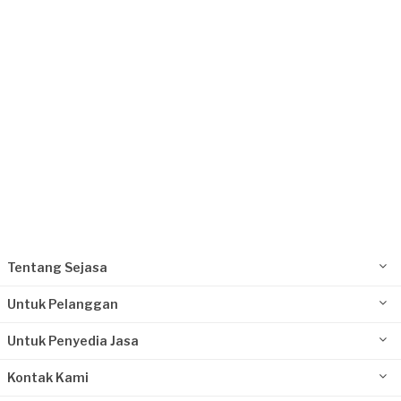
Aura Alifia requested Perbaikan Atap
Lebih dari setahun yang lalu
Surabaya, Jawa Timur
Request Fulfilled
Rp1.000.001 - Rp2.500.000
Tentang Sejasa
Untuk Pelanggan
Untuk Penyedia Jasa
Kontak Kami