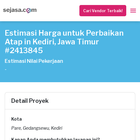
Cari Vendor Terbaik!
Estimasi Harga untuk Perbaikan
Atap in Kediri, Jawa Timur
#2413845
Estimasi Nilai Pekerjaan
-
Detail Proyek
Kota
Pare, Gedangsewu, Kediri
Kapan Anda membutuhkan layanan ini?