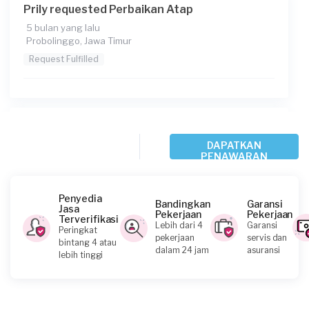
Prily requested Perbaikan Atap
5 bulan yang lalu
Probolinggo, Jawa Timur
Request Fulfilled
Kusnadi requested Perbaikan Atap
DAPATKAN
8 bulan yang lalu
PENAWARAN
Madiun, Jawa Timur
Request Fulfilled
Penyedia
Bandingkan
Garansi
Jasa
Pekerjaan
Pekerjaan
Terverifikasi
Lebih dari 4
Garansi
Peringkat
pekerjaan
servis dan
bintang 4 atau
Pandu Satria requested Perbaikan Atap
dalam 24 jam
asuransi
lebih tinggi
10 bulan yang lalu
Surabaya, Jawa Timur
Request Fulfilled