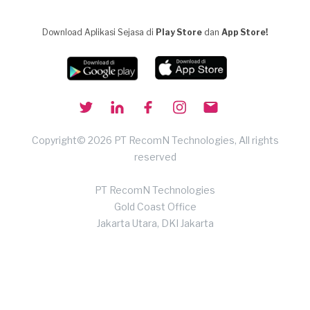
Download Aplikasi Sejasa di
Play Store
dan
App Store!
Copyright© 2026 PT RecomN Technologies, All rights
reserved
PT RecomN Technologies
Gold Coast Office
Jakarta Utara, DKI Jakarta