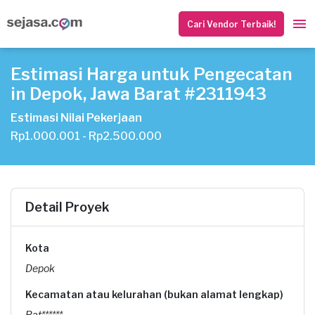
Cari Vendor Terbaik!
Estimasi Harga untuk Pengecatan
in Depok, Jawa Barat #2311943
Estimasi Nilai Pekerjaan
Rp1.000.001 - Rp2.500.000
Detail Proyek
Kota
Depok
Kecamatan atau kelurahan (bukan alamat lengkap)
Rat******