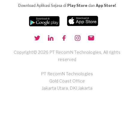
Download Aplikasi Sejasa di
Play Store
dan
App Store!
Copyright© 2026 PT RecomN Technologies, All rights
reserved
PT RecomN Technologies
Gold Coast Office
Jakarta Utara, DKI Jakarta