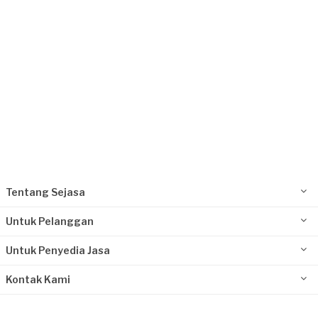
Philip requested Pengecatan
30 hari yang lalu
Depok, Jawa Barat
Request Fulfilled
Kurang dari Rp1.000.000
Tentang Sejasa
Untuk Pelanggan
Untuk Penyedia Jasa
Kontak Kami