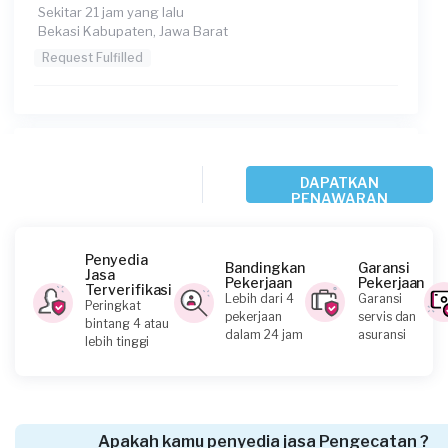
Sekitar 21 jam yang lalu
Bekasi Kabupaten, Jawa Barat
Request Fulfilled
A Putra requested Pengecatan
DAPATKAN
3 hari yang lalu
PENAWARAN
Depok, Jawa Barat
Request Fulfilled
Penyedia
Bandingkan
Garansi
Jasa
Pekerjaan
Pekerjaan
Terverifikasi
Lebih dari 4
Garansi
Peringkat
pekerjaan
servis dan
bintang 4 atau
Intan Laraz requested Pengecatan
dalam 24 jam
asuransi
lebih tinggi
14 hari yang lalu
Bekasi Kota, Jawa Barat
Request Fulfilled
Apakah kamu penyedia jasa Pengecatan ?