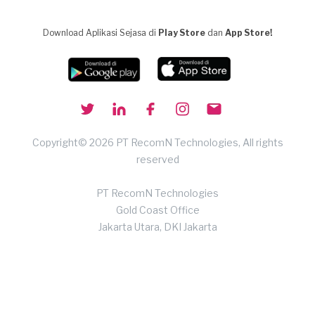
Download Aplikasi Sejasa di
Play Store
dan
App Store!
Copyright© 2026 PT RecomN Technologies, All rights
reserved
PT RecomN Technologies
Gold Coast Office
Jakarta Utara, DKI Jakarta