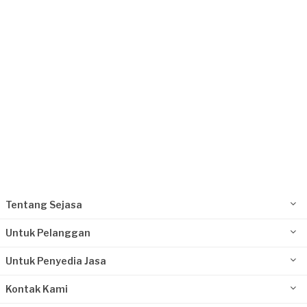
Request Fulfilled
Rp5.000.001 - Rp10.000.000
Oktoberi requested Pengeboran Sumur
Hampir 3 tahun yang lalu
Tangerang Selatan, Banten
Request Fulfilled
Rp5.000.001 - Rp10.000.000
Tentang Sejasa
Untuk Pelanggan
Untuk Penyedia Jasa
Kontak Kami