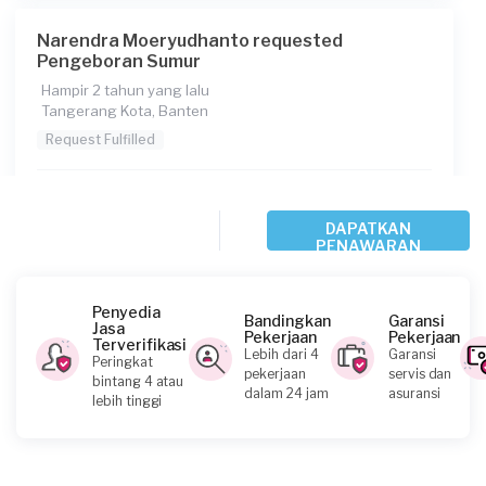
Narendra Moeryudhanto requested
Pengeboran Sumur
Hampir 2 tahun yang lalu
Tangerang Kota, Banten
Request Fulfilled
Rp5.000.001 - Rp10.000.000
DAPATKAN
PENAWARAN
Donny requested Pengeboran Sumur
Hampir 2 tahun yang lalu
Penyedia
Bandingkan
Garansi
Tangerang Kabupaten, Banten
Jasa
Pekerjaan
Pekerjaan
Terverifikasi
Request Fulfilled
Lebih dari 4
Garansi
Peringkat
pekerjaan
servis dan
bintang 4 atau
dalam 24 jam
asuransi
lebih tinggi
Rp2.500.001 - Rp5.000.000