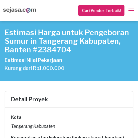
Cari Vendor Terbaik!
Estimasi Harga untuk Pengeboran
Sumur in Tangerang Kabupaten,
Banten #2384704
Estimasi Nilai Pekerjaan
Kurang dari Rp1.000.000
Detail Proyek
Kota
Tangerang Kabupaten
Kecamatan atau kelurahan (bukan alamat lengkap)