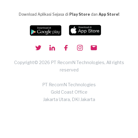
Download Aplikasi Sejasa di
Play Store
dan
App Store!
Copyright© 2026 PT RecomN Technologies, All rights
reserved
PT RecomN Technologies
Gold Coast Office
Jakarta Utara, DKI Jakarta