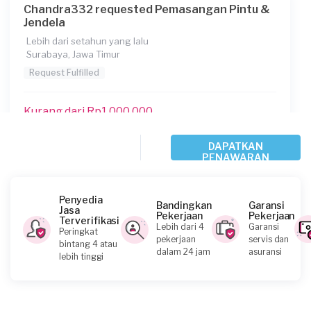
Chandra332 requested Pemasangan Pintu &
Jendela
Lebih dari setahun yang lalu
Surabaya, Jawa Timur
Request Fulfilled
Kurang dari Rp1.000.000
DAPATKAN
PENAWARAN
Dian requested Pemasangan Pintu & Jendela
Lebih dari setahun yang lalu
Surabaya, Jawa Timur
Penyedia
Bandingkan
Garansi
Request Fulfilled
Jasa
Pekerjaan
Pekerjaan
Terverifikasi
Lebih dari 4
Garansi
Peringkat
pekerjaan
servis dan
bintang 4 atau
Kurang dari Rp1.000.000
dalam 24 jam
asuransi
lebih tinggi
Novi requested Pemasangan Pintu & Jendela