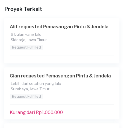
02-03-2021
Proyek Terkait
Informasi tambahan
pintu kamar mandi
Alif requested Pemasangan Pintu & Jendela
Berapa budget total untuk layanan ini?
9 bulan yang lalu
Sidoarjo, Jawa Timur
Kurang dari Rp 1.000.000
Request Fulfilled
File
Gian requested Pemasangan Pintu & Jendela
Lebih dari setahun yang lalu
Surabaya, Jawa Timur
Request Fulfilled
Kurang dari Rp1.000.000
Konsumen ini menggunakan