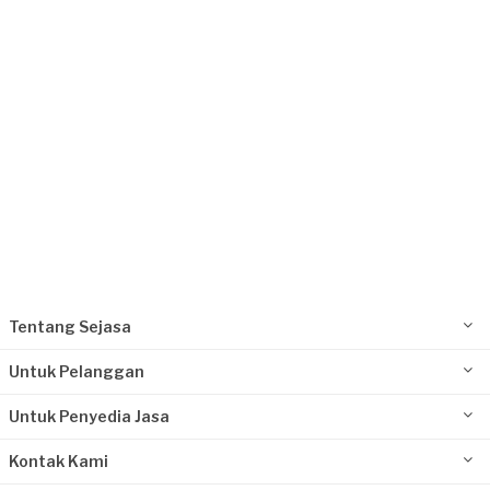
Surabaya, Jawa Timur
Request Fulfilled
Kurang dari Rp1.000.000
Myrnamurti requested Pemasangan Pintu &
Jendela
Hampir 2 tahun yang lalu
Surabaya, Jawa Timur
Request Fulfilled
Tentang Sejasa
Kurang dari Rp1.000.000
Untuk Pelanggan
Untuk Penyedia Jasa
Kontak Kami