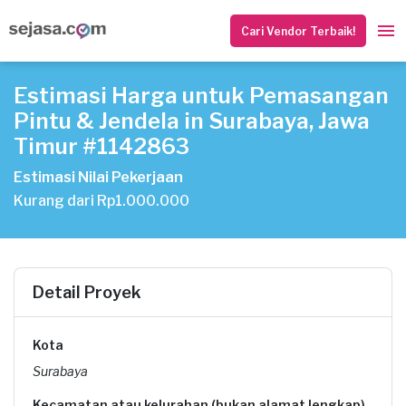
Cari Vendor Terbaik!
Estimasi Harga untuk Pemasangan
Pintu & Jendela in Surabaya, Jawa
Timur #1142863
Estimasi Nilai Pekerjaan
Kurang dari Rp1.000.000
Detail Proyek
Kota
Surabaya
Kecamatan atau kelurahan (bukan alamat lengkap)