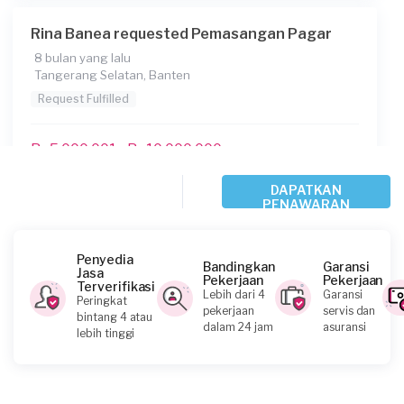
Rina Banea requested Pemasangan Pagar
8 bulan yang lalu
Tangerang Selatan, Banten
Request Fulfilled
Rp5.000.001 - Rp10.000.000
DAPATKAN
PENAWARAN
Bunda requested Pemasangan Pagar
9 bulan yang lalu
Tangerang Selatan, Banten
Penyedia
Bandingkan
Garansi
Jasa
Request Fulfilled
Pekerjaan
Pekerjaan
Terverifikasi
Lebih dari 4
Garansi
Peringkat
pekerjaan
servis dan
bintang 4 atau
Rp1.000.001 - Rp2.500.000
dalam 24 jam
asuransi
lebih tinggi
Dotty requested Pemasangan Pagar