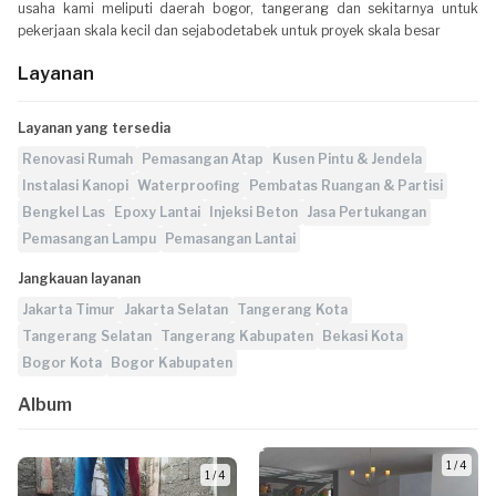
usaha kami meliputi daerah bogor, tangerang dan sekitarnya untuk
pekerjaan skala kecil dan sejabodetabek untuk proyek skala besar
Layanan
Layanan yang tersedia
Renovasi Rumah
Pemasangan Atap
Kusen Pintu & Jendela
Instalasi Kanopi
Waterproofing
Pembatas Ruangan & Partisi
Bengkel Las
Epoxy Lantai
Injeksi Beton
Jasa Pertukangan
Pemasangan Lampu
Pemasangan Lantai
Jangkauan layanan
Jakarta Timur
Jakarta Selatan
Tangerang Kota
Tangerang Selatan
Tangerang Kabupaten
Bekasi Kota
Bogor Kota
Bogor Kabupaten
Album
1 / 4
1 / 4