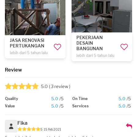
PEKERJAAN
JASA RENOVASI
DESAIN
PERTUKANGAN
BANGUNAN
lebih dari 5 tahun lalu
lebih dari 5 tahun lalu
Review
5.0
( 3 review )
5.0
/5
5.0
/5
Quality
On Time
5.0
/5
5.0
/5
Value
Services
Fika
5
15 Feb 2021