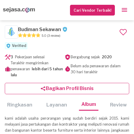
Cari Vendor Terbaik!
Budiman Sekawan
5.0
(3 review)
Verified
3
Pekerjaan selesai
Bergabung sejak
2020
Terakhir mengirimkan
Belum ada penawaran dalam
penawaran
lebih dari 5 tahun
30 hari terakhir
lalu
Bagikan Profil Bisnis
Album
Ringkasan
Layanan
Review
kami adalah usaha perorangan yang sudah berdiri sejak 2015. kami
melayani jasa pertukangan dan kontraktor yang meliputi renovasi rumah
dan bangunan kantor beserta furniture serta interior lainnya. jangkauan