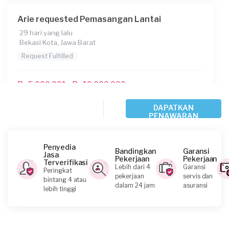
Arie requested Pemasangan Lantai
29 hari yang lalu
Bekasi Kota, Jawa Barat
Request Fulfilled
Rp5.000.001 - Rp10.000.000
DAPATKAN
PENAWARAN
Zikhsan requested Pemasangan Lantai
29 hari yang lalu
Bogor Kabupaten, Jawa Barat
Penyedia
Bandingkan
Garansi
Jasa
Request Fulfilled
Pekerjaan
Pekerjaan
Terverifikasi
Lebih dari 4
Garansi
Peringkat
pekerjaan
servis dan
bintang 4 atau
Rp1.000.001 - Rp2.500.000
dalam 24 jam
asuransi
lebih tinggi
Putra requested Pemasangan Lantai