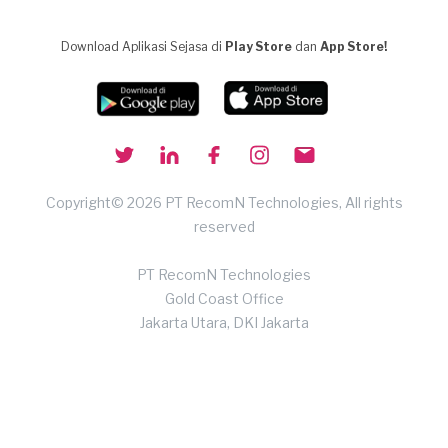
Download Aplikasi Sejasa di
Play Store
dan
App Store!
Copyright© 2026 PT RecomN Technologies, All rights
reserved
PT RecomN Technologies
Gold Coast Office
Jakarta Utara, DKI Jakarta