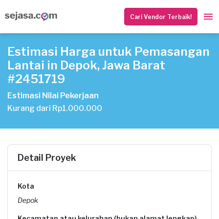
Cari Vendor Terbaik!
Estimasi Harga untuk Pemasangan
Lantai in Depok, Jawa Barat
#2451719
Estimasi Nilai Pekerjaan
Kurang dari Rp1.000.000
Detail Proyek
Kota
Depok
Kecamatan atau kelurahan (bukan alamat lengkap)