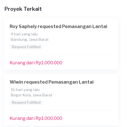
20-12-2025
Proyek Terkait
Informasi tambahan
Berapa budget total untuk layanan ini?
Roy Saphely requested Pemasangan Lantai
Kurang dari Rp1.000.000
4 hari yang lalu
Bandung, Jawa Barat
Request Fulfilled
Kurang dari Rp1.000.000
Wiwin requested Pemasangan Lantai
16 hari yang lalu
Bogor Kota, Jawa Barat
Request Fulfilled
Kurang dari Rp1.000.000