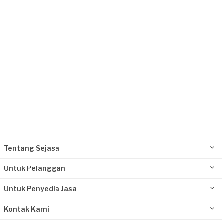
Request Fulfilled
Rp1.000.001 - Rp2.500.000
Rizky Yanti requested Pemasangan Lantai
Sekitar 2 bulan yang lalu
Bogor Kabupaten, Jawa Barat
Request Fulfilled
Kurang dari Rp1.000.000
Tentang Sejasa
Untuk Pelanggan
Untuk Penyedia Jasa
Kontak Kami