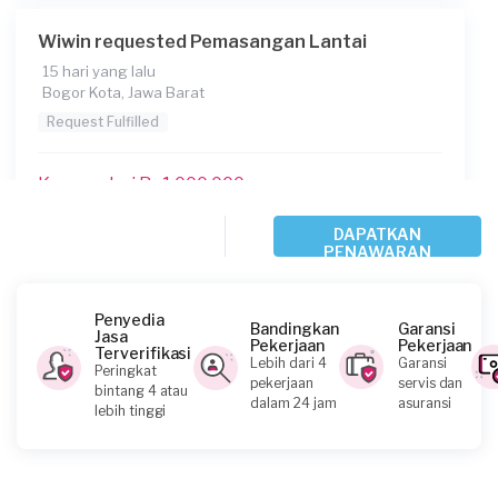
Wiwin requested Pemasangan Lantai
15 hari yang lalu
Bogor Kota, Jawa Barat
Request Fulfilled
Kurang dari Rp1.000.000
DAPATKAN
PENAWARAN
Arie requested Pemasangan Lantai
28 hari yang lalu
Bekasi Kota, Jawa Barat
Penyedia
Bandingkan
Garansi
Jasa
Request Fulfilled
Pekerjaan
Pekerjaan
Terverifikasi
Lebih dari 4
Garansi
Peringkat
pekerjaan
servis dan
bintang 4 atau
Rp5.000.001 - Rp10.000.000
dalam 24 jam
asuransi
lebih tinggi
Zikhsan requested Pemasangan Lantai