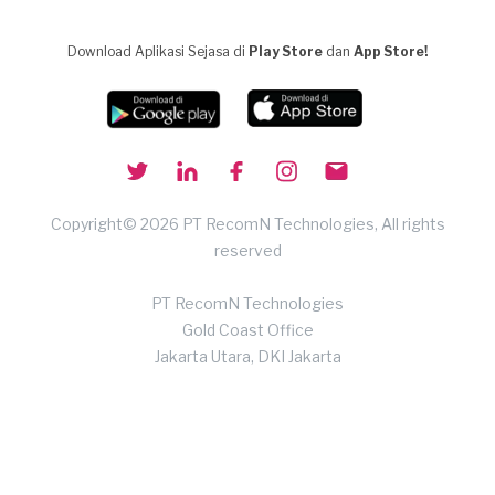
Download Aplikasi Sejasa di
Play Store
dan
App Store!
Copyright© 2026 PT RecomN Technologies, All rights
reserved
PT RecomN Technologies
Gold Coast Office
Jakarta Utara, DKI Jakarta