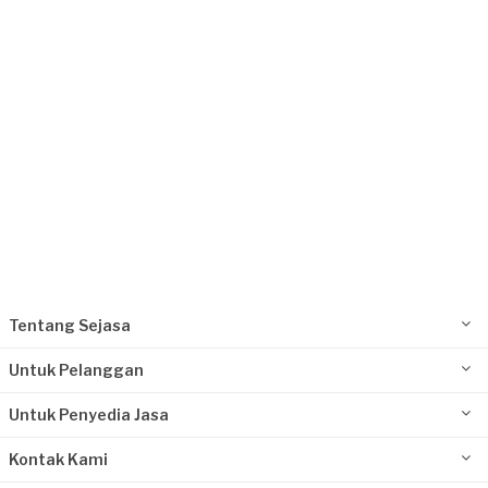
Request Fulfilled
Kurang dari Rp1.000.000
Azhar requested Pemasangan Lantai
Sekitar sebulan yang lalu
Bogor Kabupaten, Jawa Barat
Request Fulfilled
Rp1.000.001 - Rp2.500.000
Tentang Sejasa
Untuk Pelanggan
Untuk Penyedia Jasa
Kontak Kami