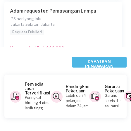
Adam requested Pemasangan Lampu
23 hari yang lalu
Jakarta Selatan, Jakarta
Request Fulfilled
Kurang dari Rp1.000.000
DAPATKAN
PENAWARAN
Dimas requested Pemasangan Lampu
Sekitar sebulan yang lalu
Jakarta Pusat, Jakarta
Penyedia
Bandingkan
Garansi
Jasa
Request Fulfilled
Pekerjaan
Pekerjaan
Terverifikasi
Lebih dari 4
Garansi
Peringkat
pekerjaan
servis dan
bintang 4 atau
dalam 24 jam
asuransi
lebih tinggi
Rizq requested Pemasangan Lampu
Sekitar sebulan yang lalu