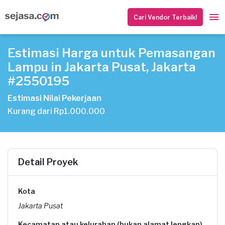
Cari Vendor Terbaik!
Estimasi Harga untuk Pemasangan
Lampu in Jakarta Pusat, Jakarta
#2550195
Estimasi Nilai Pekerjaan
Kurang dari Rp1.000.000
Detail Proyek
Kota
Jakarta Pusat
Kecamatan atau kelurahan (bukan alamat lengkap)