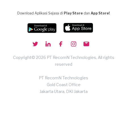
Download Aplikasi Sejasa di
Play Store
dan
App Store!
Copyright© 2026 PT RecomN Technologies, All rights
reserved
PT RecomN Technologies
Gold Coast Office
Jakarta Utara, DKI Jakarta