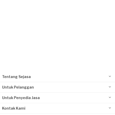
Request Fulfilled
Kurang dari Rp1.000.000
Amiroh requested Pemasangan Lampu
Sekitar sebulan yang lalu
Jakarta Pusat, Jakarta
Request Fulfilled
Kurang dari Rp1.000.000
Tentang Sejasa
Untuk Pelanggan
Untuk Penyedia Jasa
Kontak Kami