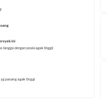
?
asang
proyek ini
 tangga dengan posisi agak tinggi)
 yg pasang agak tinggi