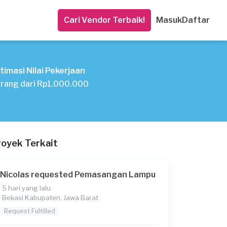
Cari Vendor Terbaik!
Masuk
Daftar
timasi Nilai Pekerjaan
rang dari Rp1.000.000
royek Terkait
Nicolas requested Pemasangan Lampu
5 hari yang lalu
Bekasi Kabupaten, Jawa Barat
Request Fulfilled