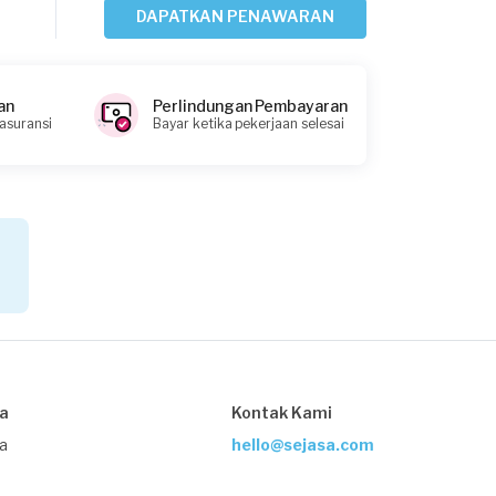
DAPATKAN PENAWARAN
Virdie requested Pemasangan Lampu
24 hari yang lalu
Depok, Jawa Barat
an
Perlindungan Pembayaran
Request Fulfilled
 asuransi
Bayar ketika pekerjaan selesai
Kurang dari Rp1.000.000
Rachel Vie requested Pemasangan
Lampu
27 hari yang lalu
Bandung, Jawa Barat
Request Fulfilled
sa
Kontak Kami
ja
hello@sejasa.com
Wilda requested Pemasangan Lampu
27 hari yang lalu