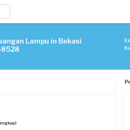
sangan Lampu in Bekasi
Es
548528
Ku
P
lengkap)