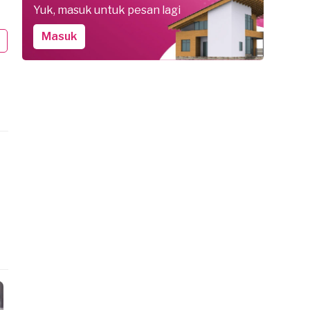
Yuk, masuk untuk pesan lagi
.S. pesan Tukang Ledeng
D.P. pesan Tukang Ledeng
ndung, sekitar sebulan yang lalu
Bandung, sekitar sebulan yang lalu
Masuk
 300.000 - Rp 500.000
Rp 300.000 - Rp 500.000
elesai
Selesai