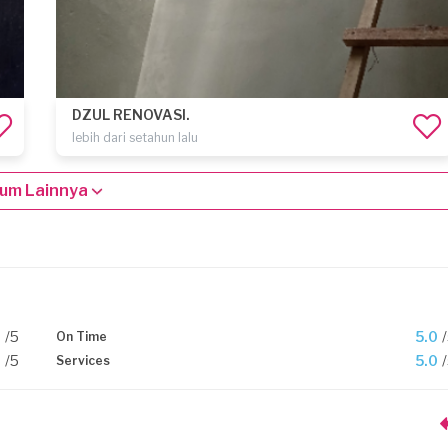
DZUL RENOVASI.
lebih dari setahun lalu
um Lainnya
0
/5
5.0
On Time
0
/5
5.0
Services