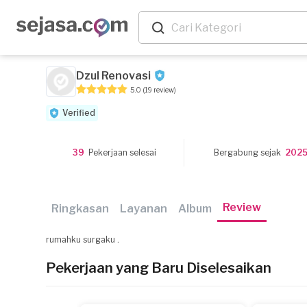
Dzul Renovasi
5.0
(19 review)
Verified
39
Pekerjaan selesai
Bergabung sejak
202
Review
Ringkasan
Layanan
Album
rumahku surgaku .
Pekerjaan yang Baru Diselesaikan