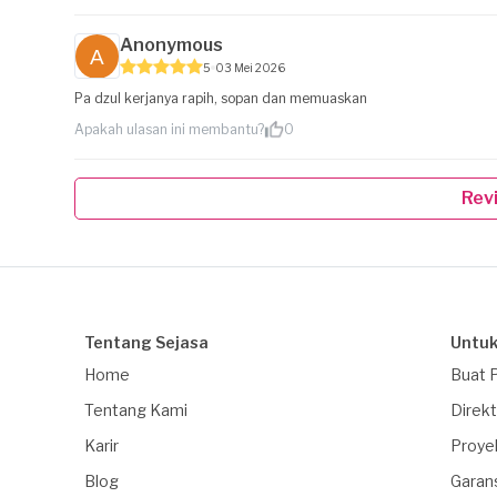
Anonymous
5
03 Mei 2026
Pa dzul kerjanya rapih, sopan dan memuaskan
Apakah ulasan ini membantu?
0
Rev
Tentang Sejasa
Untuk
Home
Buat 
Tentang Kami
Direkt
Karir
Proye
Blog
Garan