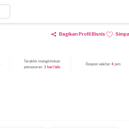
Bagikan Profil Bisnis
Simp
Terakhir mengirimkan
5
Respon sekitar
4
jam
penawaran
1 hari lalu