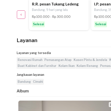
 Ledeng
R.R. pesan Tukang Ledeng
I.P. pesa
g lalu
Bandung, 9 hari yang lalu
Bandung, 16
00.000
Rp 100.000 - Rp 300.000
Rp 100.000
Selesai
Selesai
Layanan
Layanan yang tersedia
Renovasi Rumah
Pemasangan Atap
Kusen Pintu & Jendela
W
Buat Kabinet dan Furnitur
Kolam Ikan
Kolam Renang
Pemas
Jangkauan layanan
Bandung
Cimahi
Album
1