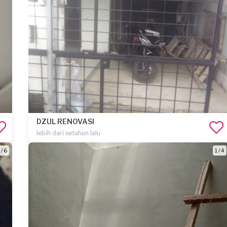
DZUL RENOVASI
lebih dari setahun lalu
 / 6
1 / 4