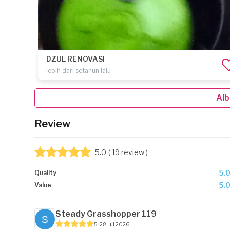
DZUL RENOVASI
lebih dari setahun lalu
Alb
Review
5.0
( 19 review )
5.
Quality
5.
Value
Steady Grasshopper 119
5
28 Jul 2026