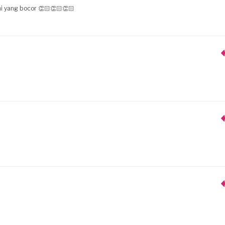
i yang bocor 👏🏻👏🏻👏🏻