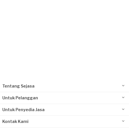
Husen requested Pemasangan Lampu
Sekitar sebulan yang lalu
Depok, Jawa Barat
Request Fulfilled
Tentang Sejasa
Untuk Pelanggan
Untuk Penyedia Jasa
Kontak Kami