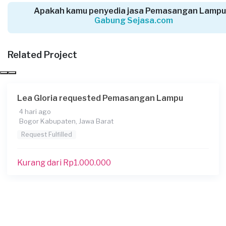
Depok, Jawa Barat
Apakah kamu penyedia jasa Pemasangan Lampu
Request Fulfilled
Gabung Sejasa.com
Kurang dari Rp1.000.000
Related Project
Rachel Vie requested Pemasangan Lampu
30 hari yang lalu
Lea Gloria requested Pemasangan Lampu
Bandung, Jawa Barat
4 hari ago
Request Fulfilled
Bogor Kabupaten, Jawa Barat
Request Fulfilled
Kurang dari Rp1.000.000
Wilda requested Pemasangan Lampu
30 hari yang lalu
Cirebon, Jawa Barat
Request Fulfilled