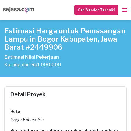
Cari Vendor Terbaik!
Estimasi Harga untuk Pemasangan
Lampu in Bogor Kabupaten, Jawa
Barat #2449906
Estimasi Nilai Pekerjaan
Kurang dari Rp1.000.000
Detail Proyek
Kota
Bogor Kabupaten
Kecamatan atau kelurahan (bukan alamat lengkap)