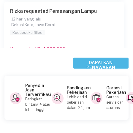
Rizka requested Pemasangan Lampu
12 hari yang lalu
Bekasi Kota, Jawa Barat
Request Fulfilled
Kurang dari Rp1.000.000
DAPATKAN
PENAWARAN
Amanda requested Pemasangan Lampu
24 hari yang lalu
Depok, Jawa Barat
Penyedia
Bandingkan
Garansi
Jasa
Request Fulfilled
Pekerjaan
Pekerjaan
Terverifikasi
Lebih dari 4
Garansi
Peringkat
pekerjaan
servis dan
bintang 4 atau
dalam 24 jam
asuransi
lebih tinggi
Virdie requested Pemasangan Lampu
27 hari yang lalu