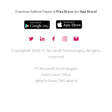
Download Aplikasi Sejasa di
Play Store
dan
App Store!
Copyright© 2026 PT RecomN Technologies, All rights
reserved
PT RecomN Technologies
Gold Coast Office
Jakarta Utara, DKI Jakarta