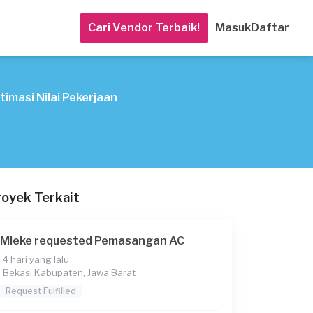
Cari Vendor Terbaik!
Masuk
Daftar
timasi Nilai Pekerjaan
royek Terkait
Mieke requested Pemasangan AC
4 hari yang lalu
Bekasi Kabupaten, Jawa Barat
Request Fulfilled