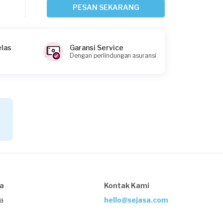
25 hari yang lalu
PESAN SEKARANG
Depok, Jawa Barat
Request Fulfilled
elas
Garansi Service
Dengan perlindungan asuransi
Arif requested Pemasangan AC
Sekitar sebulan yang lalu
Bogor Kota, Jawa Barat
Request Fulfilled
Delia requested Pemasangan AC
Sekitar sebulan yang lalu
sa
Kontak Kami
Karawang, Jawa Barat
Request Fulfilled
ja
hello@sejasa.com