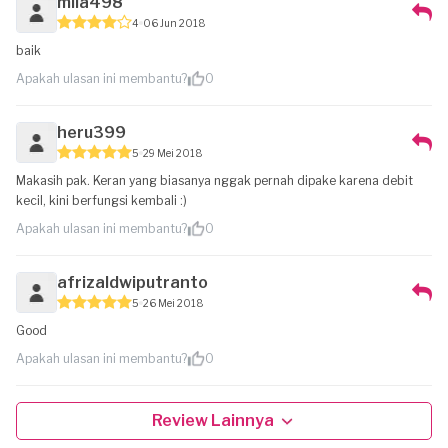
mila498
4
06 Jun 2018
baik
Apakah ulasan ini membantu?
0
heru399
5
29 Mei 2018
Makasih pak. Keran yang biasanya nggak pernah dipake karena debit
kecil, kini berfungsi kembali :)
Apakah ulasan ini membantu?
0
afrizaldwiputranto
5
26 Mei 2018
Good
Apakah ulasan ini membantu?
0
Review Lainnya