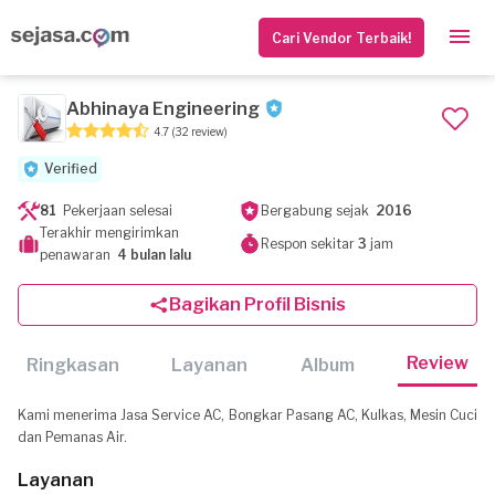
Cari Vendor Terbaik!
Abhinaya Engineering
4.7
(32 review)
Verified
81
Pekerjaan selesai
Bergabung sejak
2016
Terakhir mengirimkan
Respon sekitar
3
jam
penawaran
4 bulan lalu
Bagikan Profil Bisnis
Review
Ringkasan
Layanan
Album
Kami menerima Jasa Service AC, Bongkar Pasang AC, Kulkas, Mesin Cuci
dan Pemanas Air.
Layanan