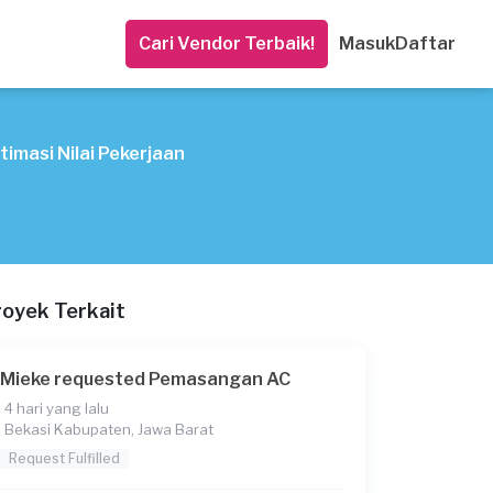
Cari Vendor Terbaik!
Masuk
Daftar
timasi Nilai Pekerjaan
royek Terkait
Mieke requested Pemasangan AC
4 hari yang lalu
Bekasi Kabupaten, Jawa Barat
Request Fulfilled