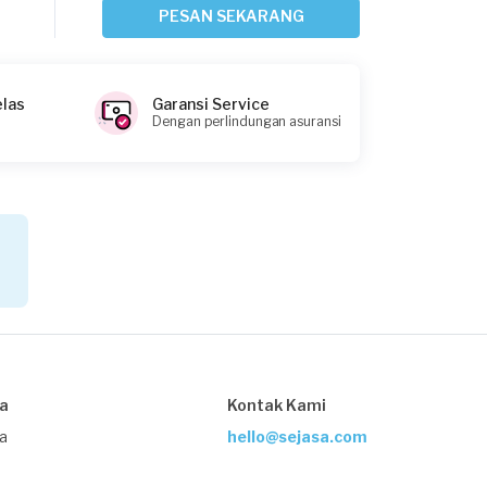
24 hari yang lalu
PESAN SEKARANG
Depok, Jawa Barat
Request Fulfilled
elas
Garansi Service
Dengan perlindungan asuransi
Arif requested Pemasangan AC
Sekitar sebulan yang lalu
Bogor Kota, Jawa Barat
Request Fulfilled
Delia requested Pemasangan AC
Sekitar sebulan yang lalu
sa
Kontak Kami
Karawang, Jawa Barat
Request Fulfilled
ja
hello@sejasa.com