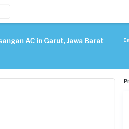
angan AC in Garut, Jawa Barat
Es
-
P