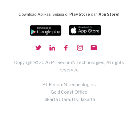
Download Aplikasi Sejasa di
Play Store
dan
App Store!
Copyright© 2026 PT RecomN Technologies, All rights
reserved
PT RecomN Technologies
Gold Coast Office
Jakarta Utara, DKI Jakarta