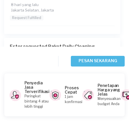
8 hari yang lalu
Jakarta Selatan, Jakarta
Request Fulfilled
Ester requested Paket Daily Cleaning
10 hari yang lalu
Jakarta Selatan, Jakarta
PESAN SEKARANG
Request Fulfilled
Penyedia
Penetapan
Jasa
Proses
Harga yang
Terverifikasi
Cepat
Jelas
Nahrira Darwis requested Paket Daily
Peringkat
1 jam
Menyesuaikan
Cleaning
bintang 4 atau
konfirmasi
budget Anda
lebih tinggi
12 hari yang lalu
Jakarta Barat, Jakarta
Request Fulfilled