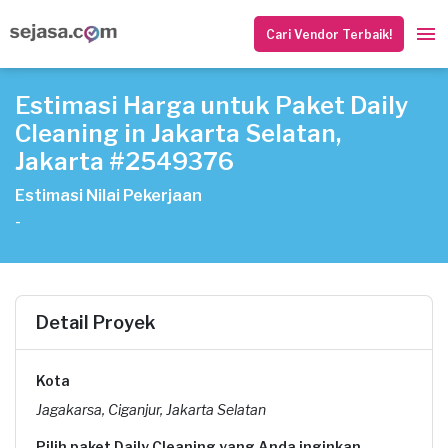
Cari Vendor Terbaik!
Estimasi Harga untuk Paket Daily
Cleaning in Jakarta Selatan,
Jakarta #2549376
Estimasi Nilai Pekerjaan
-
Detail Proyek
Kota
Jagakarsa, Ciganjur, Jakarta Selatan
Pilih paket Daily Cleaning yang Anda inginkan