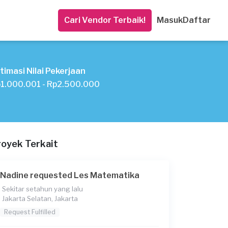
Cari Vendor Terbaik!
Masuk
Daftar
timasi Nilai Pekerjaan
1.000.001 - Rp2.500.000
royek Terkait
Nadine requested Les Matematika
Sekitar setahun yang lalu
Jakarta Selatan, Jakarta
Request Fulfilled