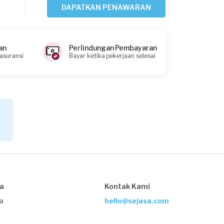
DAPATKAN PENAWARAN
Astrid requested Les Matematika
Hampir 2 tahun yang lalu
Jakarta Selatan, Jakarta
an
Perlindungan Pembayaran
Request Fulfilled
 asuransi
Bayar ketika pekerjaan selesai
Kurang dari Rp1.000.000
Oki requested Les Matematika
Lebih dari 3 tahun yang lalu
Jakarta Utara, Jakarta
Request Fulfilled
Kurang dari Rp1.000.000
sa
Kontak Kami
ja
hello@sejasa.com
Fanny Indarto requested Les
Matematika