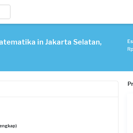
tematika in Jakarta Selatan,
Es
Rp
P
lengkap)