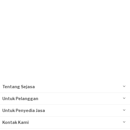
Kurang dari Rp 1.000.000
Putri requested Les Matematika
Sekitar 5 tahun yang lalu
Jakarta Utara, Jakarta
Request Fulfilled
Kurang dari Rp 1.000.000
Tentang Sejasa
Untuk Pelanggan
Untuk Penyedia Jasa
Kontak Kami