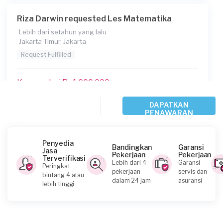
Riza Darwin requested Les Matematika
Lebih dari setahun yang lalu
Jakarta Timur, Jakarta
Request Fulfilled
Kurang dari Rp1.000.000
DAPATKAN
PENAWARAN
Suni requested Les Matematika
Lebih dari setahun yang lalu
Jakarta Barat, Jakarta
Penyedia
Bandingkan
Garansi
Jasa
Request Fulfilled
Pekerjaan
Pekerjaan
Terverifikasi
Lebih dari 4
Garansi
Peringkat
pekerjaan
servis dan
bintang 4 atau
Rp1.000.001 - Rp2.500.000
dalam 24 jam
asuransi
lebih tinggi
Astrid requested Les Matematika