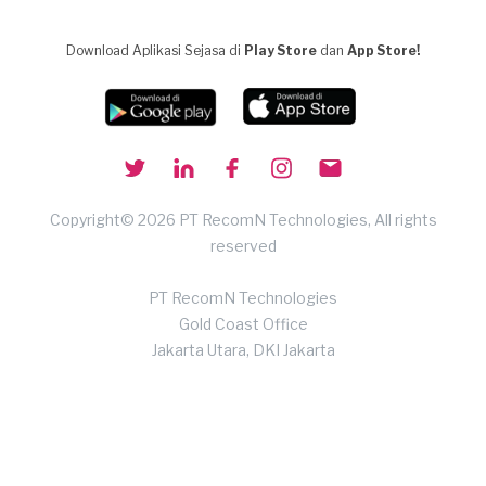
Download Aplikasi Sejasa di
Play Store
dan
App Store!
Copyright© 2026 PT RecomN Technologies, All rights
reserved
PT RecomN Technologies
Gold Coast Office
Jakarta Utara, DKI Jakarta