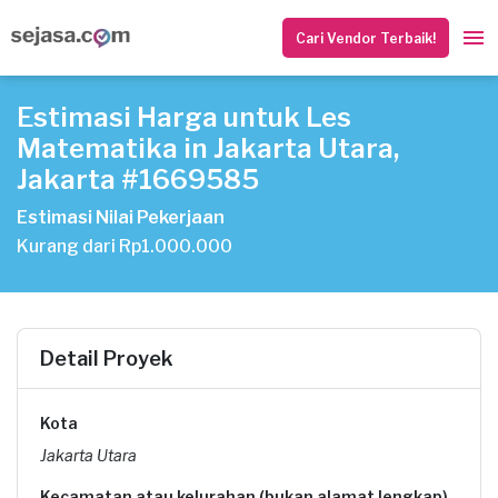
Cari Vendor Terbaik!
Estimasi Harga untuk Les
Matematika in Jakarta Utara,
Jakarta #1669585
Estimasi Nilai Pekerjaan
Kurang dari Rp1.000.000
Detail Proyek
Kota
Jakarta Utara
Kecamatan atau kelurahan (bukan alamat lengkap)