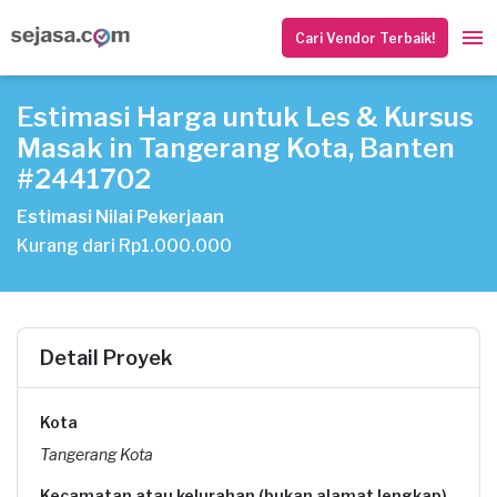
Cari Vendor Terbaik!
Estimasi Harga untuk Les & Kursus
Masak in Tangerang Kota, Banten
#2441702
Estimasi Nilai Pekerjaan
Kurang dari Rp1.000.000
Detail Proyek
Kota
Tangerang Kota
Kecamatan atau kelurahan (bukan alamat lengkap)