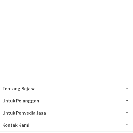
Cilegon, Banten
Request Fulfilled
Kurang dari Rp1.000.000
Ika requested Les & Kursus Masak
Sekitar 2 tahun yang lalu
Tangerang Selatan, Banten
Request Fulfilled
Kurang dari Rp1.000.000
Tentang Sejasa
Untuk Pelanggan
Untuk Penyedia Jasa
Kontak Kami