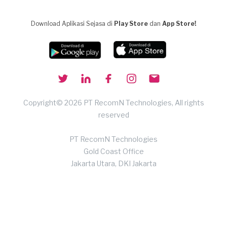
Download Aplikasi Sejasa di
Play Store
dan
App Store!
Copyright© 2026 PT RecomN Technologies, All rights
reserved
PT RecomN Technologies
Gold Coast Office
Jakarta Utara, DKI Jakarta