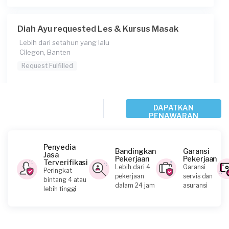
Diah Ayu requested Les & Kursus Masak
Lebih dari setahun yang lalu
Cilegon, Banten
Request Fulfilled
Kurang dari Rp1.000.000
DAPATKAN
PENAWARAN
Malinda Rafikasari requested Les & Kursus
Masak
Penyedia
Bandingkan
Garansi
Hampir 2 tahun yang lalu
Jasa
Pekerjaan
Pekerjaan
Tangerang Selatan, Banten
Terverifikasi
Lebih dari 4
Garansi
Peringkat
Request Fulfilled
pekerjaan
servis dan
bintang 4 atau
dalam 24 jam
asuransi
lebih tinggi
Rp1.000.001 - Rp2.500.000