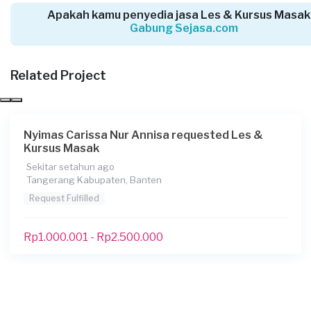
Hendra requested Les & Kursus Masak
Apakah kamu penyedia jasa Les & Kursus Masak
Gabung Sejasa.com
Hampir 2 tahun yang lalu
Tangerang Kabupaten, Banten
Request Fulfilled
Related Project
Rp1.000.001 - Rp2.500.000
Nyimas Carissa Nur Annisa requested Les &
Kursus Masak
Ashofa requested Les & Kursus Masak
Sekitar setahun ago
Hampir 2 tahun yang lalu
Tangerang Kabupaten, Banten
Cilegon, Banten
Request Fulfilled
Request Fulfilled
Rp1.000.001 - Rp2.500.000
Rp1.000.001 - Rp2.500.000
Artika requested Les & Kursus Masak
Sekitar 2 tahun yang lalu