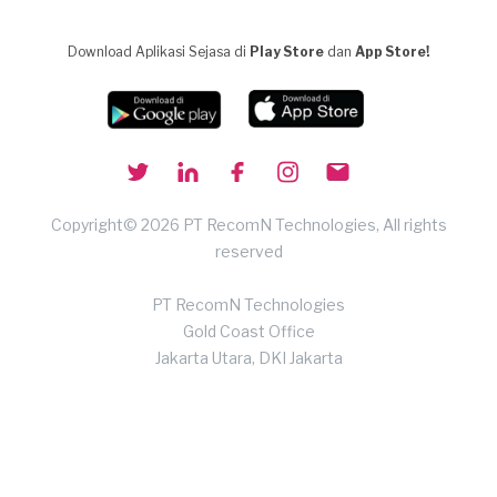
Download Aplikasi Sejasa di
Play Store
dan
App Store!
Copyright© 2026 PT RecomN Technologies, All rights
reserved
PT RecomN Technologies
Gold Coast Office
Jakarta Utara, DKI Jakarta