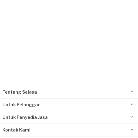
Rp1.000.001 - Rp2.500.000
Fay requested Les & Kursus Masak
Lebih dari 2 tahun yang lalu
Jakarta Pusat, Jakarta
Request Fulfilled
Rp2.500.001 - Rp5.000.000
Tentang Sejasa
Untuk Pelanggan
Untuk Penyedia Jasa
Kontak Kami