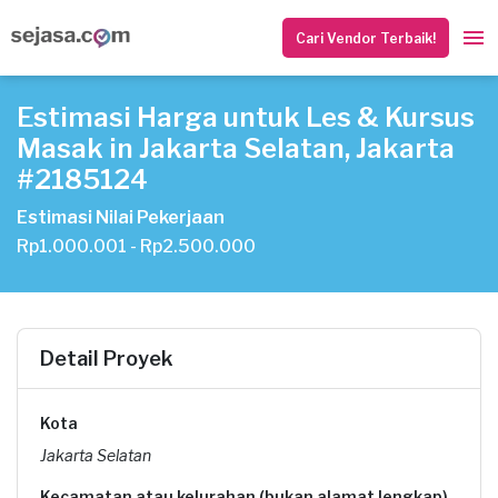
Cari Vendor Terbaik!
Estimasi Harga untuk Les & Kursus
Masak in Jakarta Selatan, Jakarta
#2185124
Estimasi Nilai Pekerjaan
Rp1.000.001 - Rp2.500.000
Detail Proyek
Kota
Jakarta Selatan
Kecamatan atau kelurahan (bukan alamat lengkap)