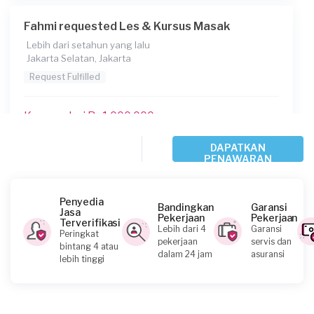
Fahmi requested Les & Kursus Masak
Lebih dari setahun yang lalu
Jakarta Selatan, Jakarta
Request Fulfilled
Kurang dari Rp1.000.000
DAPATKAN
PENAWARAN
Wilardo requested Les & Kursus Masak
Lebih dari setahun yang lalu
Jakarta Pusat, Jakarta
Penyedia
Bandingkan
Garansi
Jasa
Request Fulfilled
Pekerjaan
Pekerjaan
Terverifikasi
Lebih dari 4
Garansi
Peringkat
pekerjaan
servis dan
bintang 4 atau
Rp2.500.001 - Rp5.000.000
dalam 24 jam
asuransi
lebih tinggi
Monica requested Les & Kursus Masak