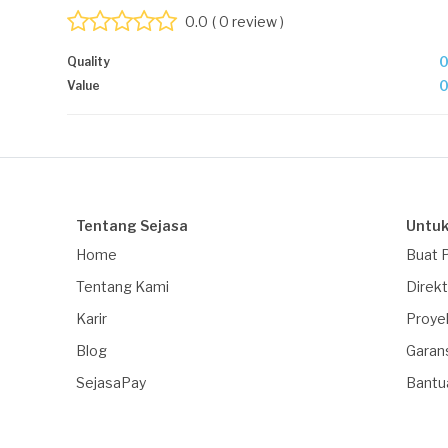
0.0
( 0 review )
Quality
Value
Tentang Sejasa
Untuk
Home
Buat 
Tentang Kami
Direkt
Karir
Proye
Blog
Garan
SejasaPay
Bantu