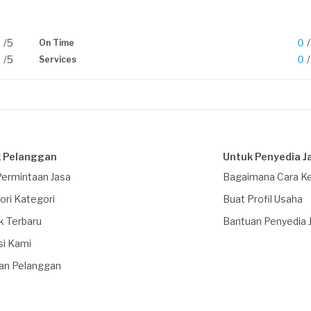
0
/5
0
On Time
0
/5
0
Services
 Pelanggan
Untuk Penyedia J
Permintaan Jasa
Bagaimana Cara Ke
ori Kategori
Buat Profil Usaha
k Terbaru
Bantuan Penyedia 
si Kami
an Pelanggan