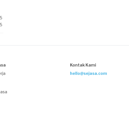
/5
/5
asa
Kontak Kami
rja
hello@sejasa.com
Jasa