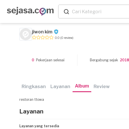
jiwon kim
0.0
(0 review)
0
Pekerjaan selesai
Bergabung sejak
201
Album
Ringkasan
Layanan
Review
restoran ttowa
Layanan
Layanan yang tersedia