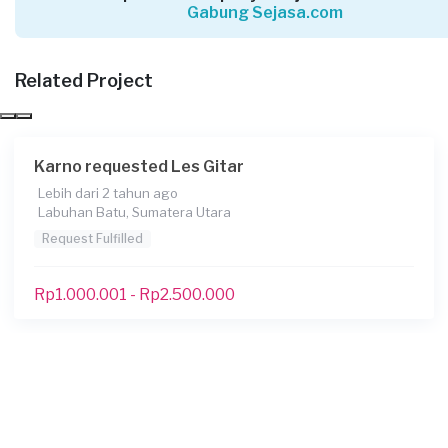
Gabung Sejasa.com
Labuhan Batu, Sumatera Utara
Request Fulfilled
Related Project
Kurang dari Rp 1.000.000
Karno requested Les Gitar
Muhammad Alfin Syahri requested Les Gitar
Lebih dari 2 tahun ago
Sekitar 6 tahun yang lalu
Labuhan Batu, Sumatera Utara
Asahan, Sumatera Utara
Request Fulfilled
Request Fulfilled
Rp1.000.001 - Rp2.500.000
Kurang dari Rp 1.000.000
Prayoga requested Les Gitar
Sekitar 6 tahun yang lalu
Sibolga, Sumatera Utara
Request Fulfilled