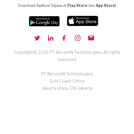
Download Aplikasi Sejasa di
Play Store
dan
App Store!
Copyright© 2026 PT RecomN Technologies, All rights
reserved
PT RecomN Technologies
Gold Coast Office
Jakarta Utara, DKI Jakarta