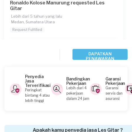
Ronaldo Kolose Manurung requested Les
Gitar
Lebih dari 5 tahun yang lalu
Medan, Sumatera Utara
Request Fulfilled
Kurang dari Rp 1.000.000
DAPATKAN
PENAWARAN
Safrina requested Les Gitar
Lebih dari 5 tahun yang lalu
Penyedia
Bandingkan
Garansi
Padang Sidempuan, Sumatera Utara
Jasa
Pekerjaan
Pekerjaan
Terverifikasi
Request Fulfilled
Lebih dari 4
Garansi
Peringkat
pekerjaan
servis dan
bintang 4 atau
dalam 24 jam
asuransi
lebih tinggi
Kurang dari Rp 1.000.000
Kristofel R requested Les Gitar
Apakah kamu penyedia jasa Les Gitar ?
Lebih dari 5 tahun yang lalu