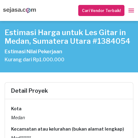
Cari Vendor Terbaik!
Estimasi Harga untuk Les Gitar in
Medan, Sumatera Utara #1384054
Estimasi Nilai Pekerjaan
Kurang dari Rp1.000.000
Detail Proyek
Kota
Medan
Kecamatan atau kelurahan (bukan alamat lengkap)
Med*******