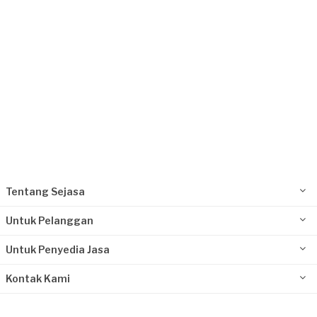
Kurang dari Rp 1.000.000
Kodri requested Les Gitar
Sekitar 6 tahun yang lalu
Asahan, Sumatera Utara
Request Fulfilled
Kurang dari Rp 1.000.000
Tentang Sejasa
Untuk Pelanggan
Untuk Penyedia Jasa
Kontak Kami