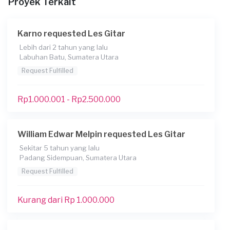
Proyek Terkait
21-02-2022
Informasi tambahan
Karno requested Les Gitar
Berapa budget total untuk layanan ini?
Lebih dari 2 tahun yang lalu
Labuhan Batu, Sumatera Utara
Kurang dari Rp 1.000.000
Request Fulfilled
Rp1.000.001 - Rp2.500.000
William Edwar Melpin requested Les Gitar
Sekitar 5 tahun yang lalu
Padang Sidempuan, Sumatera Utara
Request Fulfilled
Kurang dari Rp 1.000.000