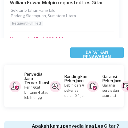
William Edwar Melpin requested Les Gitar
Sekitar 5 tahun yang lalu
Padang Sidempuan, Sumatera Utara
Request Fulfilled
Kurang dari Rp 1.000.000
DAPATKAN
PENAWARAN
Safrina requested Les Gitar
Lebih dari 5 tahun yang lalu
Padang Sidempuan, Sumatera Utara
Penyedia
Bandingkan
Garansi
Jasa
Request Fulfilled
Pekerjaan
Pekerjaan
Terverifikasi
Lebih dari 4
Garansi
Peringkat
pekerjaan
servis dan
bintang 4 atau
Kurang dari Rp 1.000.000
dalam 24 jam
asuransi
lebih tinggi
Kristofel R requested Les Gitar
Lebih dari 5 tahun yang lalu
Apakah kamu penyedia jasa Les Gitar ?
Labuhan Batu, Sumatera Utara