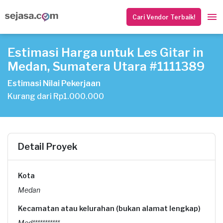
Cari Vendor Terbaik!
Estimasi Harga untuk Les Gitar in
Medan, Sumatera Utara #1111389
Estimasi Nilai Pekerjaan
Kurang dari Rp1.000.000
Detail Proyek
Kota
Medan
Kecamatan atau kelurahan (bukan alamat lengkap)
Med***********