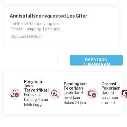
Annisatul Isna requested Les Gitar
Lebih dari 4 tahun yang lalu
Bandar Lampung, Lampung
Request Fulfilled
Kurang dari Rp 1.000.000
DAPATKAN
PENAWARAN
Ajeng Lusi Anggraini requested Les Gitar
Sekitar 5 tahun yang lalu
Penyedia
Bandingkan
Garansi
Lampung Utara, Lampung
Jasa
Pekerjaan
Pekerjaan
Terverifikasi
Request Fulfilled
Lebih dari 4
Garansi
Peringkat
pekerjaan
servis dan
bintang 4 atau
dalam 24 jam
asuransi
lebih tinggi
Kurang dari Rp 1.000.000