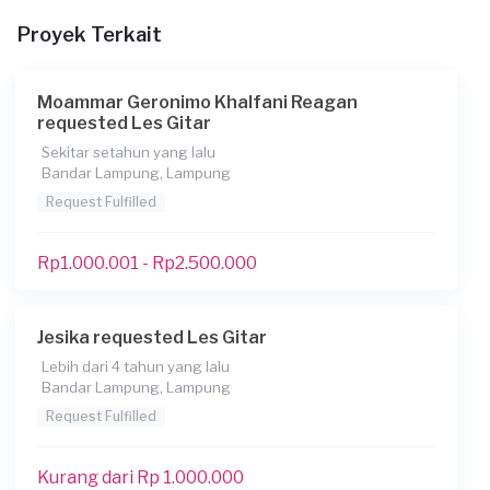
Kapan Anda membutuhkan layanan?
Proyek Terkait
10-04-2021
Informasi tambahan
Moammar Geronimo Khalfani Reagan
requested Les Gitar
Berapa budget total untuk layanan ini?
Sekitar setahun yang lalu
Kurang dari Rp 1.000.000
Bandar Lampung, Lampung
Request Fulfilled
Rp1.000.001 - Rp2.500.000
Jesika requested Les Gitar
Lebih dari 4 tahun yang lalu
Bandar Lampung, Lampung
Request Fulfilled
Kurang dari Rp 1.000.000