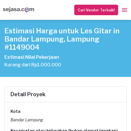
Cari Vendor Terbaik!
Estimasi Harga untuk Les Gitar in
Bandar Lampung, Lampung
#1149004
Estimasi Nilai Pekerjaan
Kurang dari Rp1.000.000
Detail Proyek
Kota
Bandar Lampung
Kecamatan atau kelurahan (bukan alamat lengkap)