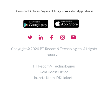
Download Aplikasi Sejasa di
Play Store
dan
App Store!
Copyright© 2026 PT RecomN Technologies, All rights
reserved
PT RecomN Technologies
Gold Coast Office
Jakarta Utara, DKI Jakarta