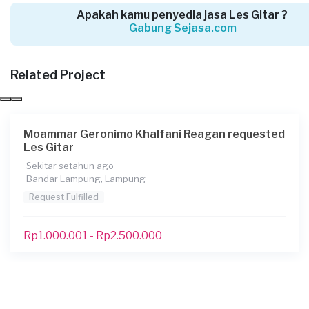
Andi Surya requested Les Gitar
Apakah kamu penyedia jasa Les Gitar ?
Lebih dari 5 tahun yang lalu
Gabung Sejasa.com
Lampung Tengah, Lampung
Request Fulfilled
Related Project
Kurang dari Rp 1.000.000
Moammar Geronimo Khalfani Reagan requested
Tegar Abdurrahman requested Les Gitar
Les Gitar
Hampir 6 tahun yang lalu
Sekitar setahun ago
Lampung Timur, Lampung
Bandar Lampung, Lampung
Request Fulfilled
Request Fulfilled
Kurang dari Rp 1.000.000
Rp1.000.001 - Rp2.500.000
Ricky Ferdiansyah requested Les Gitar
Hampir 6 tahun yang lalu
Bandar Lampung, Lampung