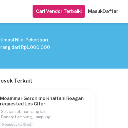
Cari Vendor Terbaik!
Masuk
Daftar
timasi Nilai Pekerjaan
rang dari Rp1.000.000
royek Terkait
Moammar Geronimo Khalfani Reagan
requested Les Gitar
Sekitar setahun yang lalu
Bandar Lampung, Lampung
Request Fulfilled