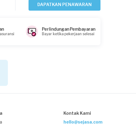
DAPATKAN PENAWARAN
Ajeng Lusi Anggraini requested Les
Gitar
an
Perlindungan Pembayaran
Sekitar 5 tahun yang lalu
 asuransi
Bayar ketika pekerjaan selesai
Lampung Utara, Lampung
Request Fulfilled
Kurang dari Rp 1.000.000
Elvira requested Les Gitar
Lebih dari 5 tahun yang lalu
Bandar Lampung, Lampung
Request Fulfilled
sa
Kontak Kami
Kurang dari Rp 1.000.000
ja
hello@sejasa.com