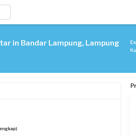
itar in Bandar Lampung, Lampung
Es
Ku
P
lengkap)