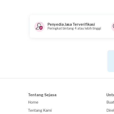
10-09-2020
Informasi tambahan
Berapa budget total untuk layanan ini?
Penyedia Jasa Terverifikasi
Peringkat bintang 4 atau lebih tinggi
Kurang dari Rp 1.000.000
Tentang Sejasa
Unt
Home
Buat
Tentang Kami
Dire