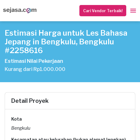
Cari Vendor Terbaik!
Estimasi Harga untuk Les Bahasa
Jepang in Bengkulu, Bengkulu
#2258616
Estimasi Nilai Pekerjaan
Kurang dari Rp1.000.000
Detail Proyek
Kota
Bengkulu
Kecamatan atau kelurahan (bukan alamat lengkap)