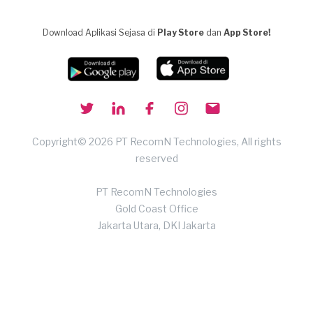
Download Aplikasi Sejasa di
Play Store
dan
App Store!
Copyright© 2026 PT RecomN Technologies, All rights
reserved
PT RecomN Technologies
Gold Coast Office
Jakarta Utara, DKI Jakarta