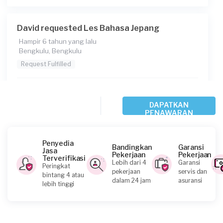
David requested Les Bahasa Jepang
Hampir 6 tahun yang lalu
Bengkulu, Bengkulu
Request Fulfilled
Kurang dari Rp 1.000.000
DAPATKAN
PENAWARAN
M Rangga Dwi Putra requested Les Bahasa
Jepang
Penyedia
Bandingkan
Garansi
Hampir 6 tahun yang lalu
Jasa
Pekerjaan
Pekerjaan
Rejang Lebong, Bengkulu
Terverifikasi
Lebih dari 4
Garansi
Peringkat
Request Fulfilled
pekerjaan
servis dan
bintang 4 atau
dalam 24 jam
asuransi
lebih tinggi
Kurang dari Rp 1.000.000