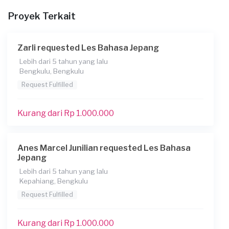
24-11-2024
Proyek Terkait
Informasi tambahan
untuk saat ini belum ada informasi tambahan
Zarli requested Les Bahasa Jepang
Berapa budget total untuk layanan ini?
Lebih dari 5 tahun yang lalu
Bengkulu, Bengkulu
Kurang dari Rp1.000.000
Request Fulfilled
Kurang dari Rp 1.000.000
Anes Marcel Junilian requested Les Bahasa
Jepang
Lebih dari 5 tahun yang lalu
Kepahiang, Bengkulu
Request Fulfilled
Kurang dari Rp 1.000.000