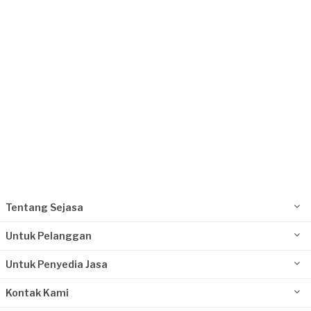
Bengkulu, Bengkulu
Request Fulfilled
Kurang dari Rp 1.000.000
Tentang Sejasa
Untuk Pelanggan
Untuk Penyedia Jasa
Kontak Kami