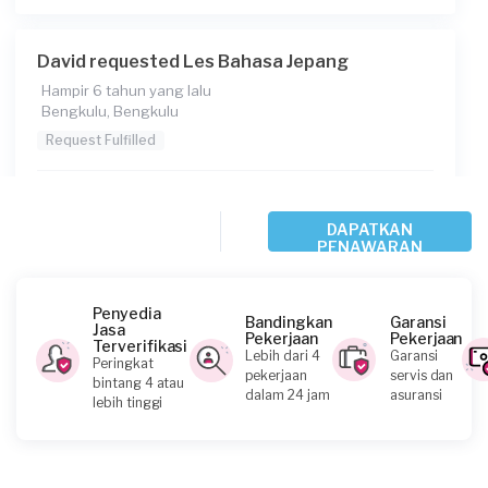
David requested Les Bahasa Jepang
Hampir 6 tahun yang lalu
Bengkulu, Bengkulu
Request Fulfilled
Kurang dari Rp 1.000.000
DAPATKAN
PENAWARAN
M Rangga Dwi Putra requested Les Bahasa
Jepang
Penyedia
Bandingkan
Garansi
Hampir 6 tahun yang lalu
Jasa
Pekerjaan
Pekerjaan
Rejang Lebong, Bengkulu
Terverifikasi
Lebih dari 4
Garansi
Peringkat
Request Fulfilled
pekerjaan
servis dan
bintang 4 atau
dalam 24 jam
asuransi
lebih tinggi
Kurang dari Rp 1.000.000