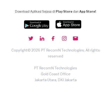
Download Aplikasi Sejasa di
Play Store
dan
App Store!
Copyright© 2026 PT RecomN Technologies, All rights
reserved
PT RecomN Technologies
Gold Coast Office
Jakarta Utara, DKI Jakarta