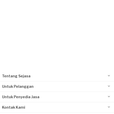
Bengkulu, Bengkulu
Request Fulfilled
Kurang dari Rp 1.000.000
Tentang Sejasa
Untuk Pelanggan
Untuk Penyedia Jasa
Kontak Kami