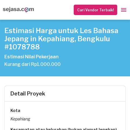
Cari Vendor Terbaik!
Estimasi Harga untuk Les Bahasa
Jepang in Kepahiang, Bengkulu
#1078788
Estimasi Nilai Pekerjaan
Kurang dari Rp1.000.000
Detail Proyek
Kota
Kepahiang
Kecamatan atau kelurahan (bukan alamat lengkap)