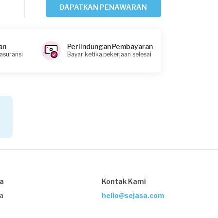
Rp1.000.001 - Rp2.500.000
DAPATKAN PENAWARAN
Rikky requested Kontraktor Bangunan
an
Perlindungan Pembayaran
12 hari yang lalu
 asuransi
Bayar ketika pekerjaan selesai
Bogor Kabupaten, Jawa Barat
Request Fulfilled
Rp10.000.001 - Rp25.000.000
Nency Elfine requested Kontraktor
Bangunan
17 hari yang lalu
Depok, Jawa Barat
Request Fulfilled
sa
Kontak Kami
ja
hello@sejasa.com
Rp1.000.001 - Rp2.500.000