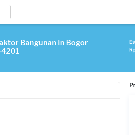
aktor Bangunan in Bogor
Es
44201
Rp
P