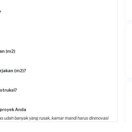
?
an (m2)
rjakan (m2)?
struksi?
 proyek Anda
ras udah banyak yang rusak, kamar mandi harus direnovasi
royek ini?