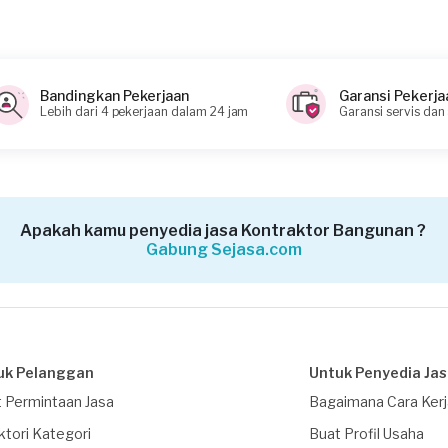
i memahami keinginan Anda
Bandingkan Pekerjaan
Garansi Pekerja
Lebih dari 4 pekerjaan dalam 24 jam
Garansi servis dan
ahaan dan membutuhkan faktur pajak dan PPh23?
Apakah kamu penyedia jasa Kontraktor Bangunan ?
Gabung Sejasa.com
uk Pelanggan
Untuk Penyedia Ja
 Permintaan Jasa
Bagaimana Cara Ker
ktori Kategori
Buat Profil Usaha