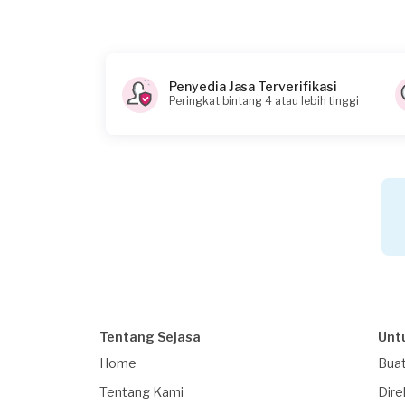
Tidak
Tambahkan lampiran untuk membantu kam
Apakah Anda membutuhkan pinjaman?
Penyedia Jasa Terverifikasi
Peringkat bintang 4 atau lebih tinggi
Belum tahu
Apakah pekerjaan ini untuk badan / perus
Tidak
Kapan Anda membutuhkan layanan?
02-11-2025
*Perkiraan total budget untuk pekerjaan ini
< 100.000.000
Berapa budget total untuk layanan ini?
Tentang Sejasa
Unt
Rp50.000.001 - Rp100.000.000
Home
Buat
Catatan
Tentang Kami
Dire