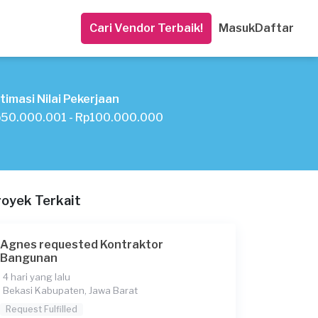
Cari Vendor Terbaik!
Masuk
Daftar
timasi Nilai Pekerjaan
50.000.001 - Rp100.000.000
royek Terkait
Agnes requested Kontraktor
Bangunan
4 hari yang lalu
Bekasi Kabupaten, Jawa Barat
Request Fulfilled