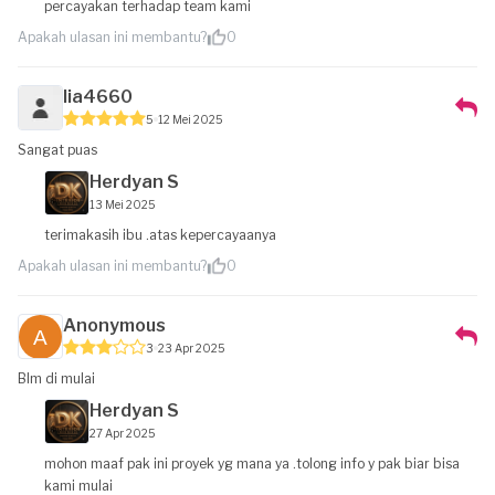
percayakan terhadap team kami
Apakah ulasan ini membantu?
0
lia4660
5
12 Mei 2025
Sangat puas
Herdyan S
13 Mei 2025
terimakasih ibu .atas kepercayaanya
Apakah ulasan ini membantu?
0
Anonymous
3
23 Apr 2025
Blm di mulai
Herdyan S
27 Apr 2025
mohon maaf pak ini proyek yg mana ya .tolong info y pak biar bisa
kami mulai