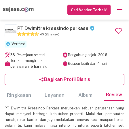
Cari Vendor Terbaik!
PT Dwimitra kreasindo perkasa
4.9
(25 review)
Verified
33
Pekerjaan selesai
Bergabung sejak
2016
Terakhir mengirimkan
Respon lebih dari
4
hari
penawaran
6 hari lalu
Bagikan Profil Bisnis
Review
Ringkasan
Layanan
Album
PT. Dwimitra Kreasindo Perkasa merupakan sebuah perusahaan yang
dapat melayani berbagai kebutuhan properti. Mulai dari pembuatan
rumah, ruko, kantor, dan juga melakukan renovasi kecil maupun besar.
Selain itu, kami melayani jasa interior furniture, seperti kitchen set,