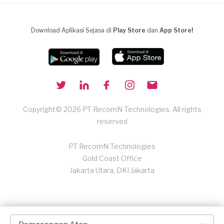
Download Aplikasi Sejasa di
Play Store
dan
App Store!
Copyright© 2026 PT RecomN Technologies, All rights
reserved
PT RecomN Technologies
Gold Coast Office
Jakarta Utara, DKI Jakarta