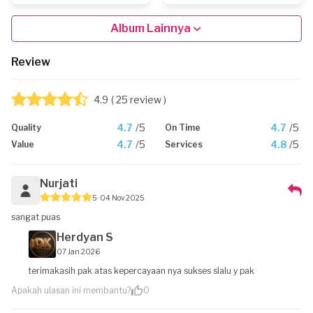
Album Lainnya
Review
4.9
( 25 review )
4.7
/5
4.7
/5
Quality
On Time
4.7
/5
4.8
/5
Value
Services
Nurjati
5
04 Nov 2025
sangat puas
Herdyan S
07 Jan 2026
terimakasih pak atas kepercayaan nya sukses slalu y pak
Apakah ulasan ini membantu?
0