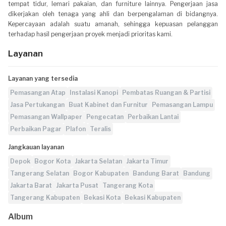
tempat tidur, lemari pakaian, dan furniture lainnya. Pengerjaan jasa
dikerjakan oleh tenaga yang ahli dan berpengalaman di bidangnya.
Kepercayaan adalah suatu amanah, sehingga kepuasan pelanggan
terhadap hasil pengerjaan proyek menjadi prioritas kami.
Layanan
Layanan yang tersedia
Pemasangan Atap
Instalasi Kanopi
Pembatas Ruangan & Partisi
Jasa Pertukangan
Buat Kabinet dan Furnitur
Pemasangan Lampu
Pemasangan Wallpaper
Pengecatan
Perbaikan Lantai
Perbaikan Pagar
Plafon
Teralis
Jangkauan layanan
Depok
Bogor Kota
Jakarta Selatan
Jakarta Timur
Tangerang Selatan
Bogor Kabupaten
Bandung Barat
Bandung
Jakarta Barat
Jakarta Pusat
Tangerang Kota
Tangerang Kabupaten
Bekasi Kota
Bekasi Kabupaten
Album