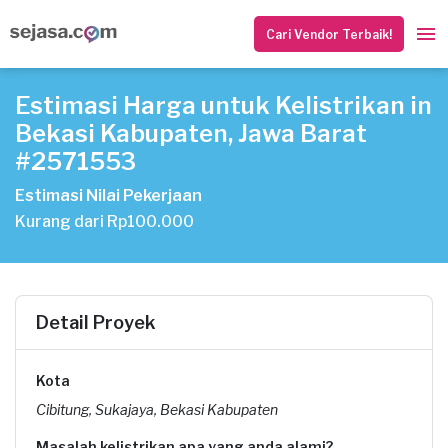
Cari Vendor Terbaik!
Estimasi Harga untuk Kelistrikan in
Bekasi Kabupaten, Jawa Barat
#2571553
Estimasi Nilai Pekerjaan
Kurang dari Rp100.000
Detail Proyek
Kota
Cibitung, Sukajaya, Bekasi Kabupaten
Masalah kelistrikan apa yang anda alami?