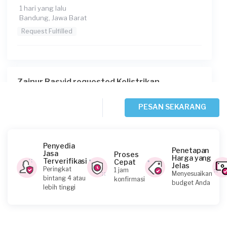
1 hari yang lalu
Bandung, Jawa Barat
Request Fulfilled
Zainur Rasyid requested Kelistrikan
2 hari yang lalu
Bekasi Kota, Jawa Barat
PESAN SEKARANG
Request Fulfilled
Penyedia
Penetapan
Jasa
Proses
Harga yang
Terverifikasi
Cepat
Jelas
Tama requested Kelistrikan
Peringkat
1 jam
Menyesuaikan
bintang 4 atau
konfirmasi
4 hari yang lalu
budget Anda
lebih tinggi
Bekasi Kota, Jawa Barat
Request Fulfilled