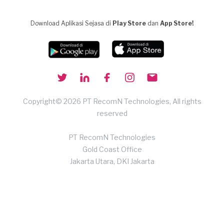
Download Aplikasi Sejasa di
Play Store
dan
App Store!
Copyright© 2026 PT RecomN Technologies, All rights
reserved
PT RecomN Technologies
Gold Coast Office
Jakarta Utara, DKI Jakarta