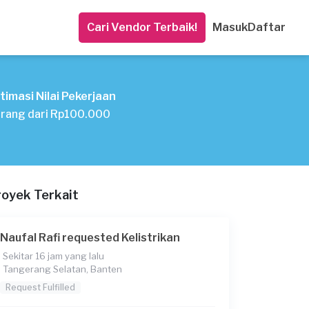
Cari Vendor Terbaik!
Masuk
Daftar
timasi Nilai Pekerjaan
rang dari Rp100.000
royek Terkait
Naufal Rafi requested Kelistrikan
Sekitar 16 jam yang lalu
Tangerang Selatan, Banten
Request Fulfilled