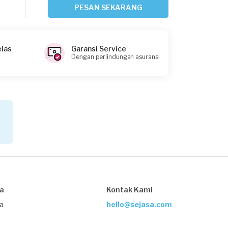
Tangerang Kota, Banten
PESAN SEKARANG
Request Fulfilled
elas
Garansi Service
Dengan perlindungan asuransi
Christianta Randall requested
Kelistrikan
1 hari yang lalu
Tangerang Kota, Banten
Request Fulfilled
Cindy requested Kelistrikan
1 hari yang lalu
sa
Kontak Kami
Tangerang Selatan, Banten
Request Fulfilled
ja
hello@sejasa.com