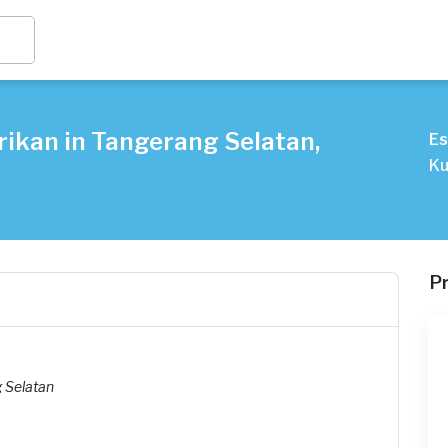
rikan in Tangerang Selatan,
Es
Ku
P
 Selatan