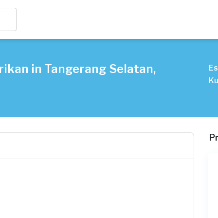
rikan in Tangerang Selatan,
Es
Ku
P