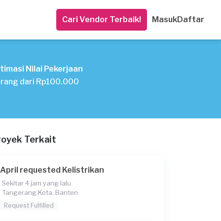
Cari Vendor Terbaik!
Masuk
Daftar
timasi Nilai Pekerjaan
rang dari Rp100.000
royek Terkait
April requested Kelistrikan
Sekitar 4 jam yang lalu
Tangerang Kota, Banten
Request Fulfilled