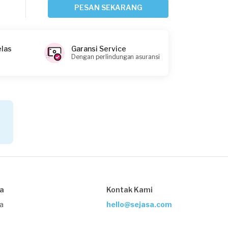
Tangerang Kota, Banten
PESAN SEKARANG
Request Fulfilled
elas
Garansi Service
Dengan perlindungan asuransi
Naufal Rafi requested Kelistrikan
1 hari yang lalu
Tangerang Selatan, Banten
Request Fulfilled
Renno requested Kelistrikan
2 hari yang lalu
Tangerang Selatan, Banten
sa
Kontak Kami
Request Fulfilled
ja
hello@sejasa.com