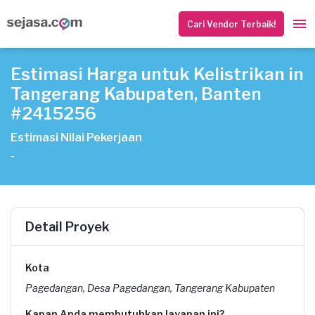
Cari Vendor Terbaik!
Estimasi Harga untuk Kelistrikan in
Tangerang Kabupaten, Banten
#2415256
Estimasi Nilai Pekerjaan
-
Detail Proyek
Kota
Pagedangan, Desa Pagedangan, Tangerang Kabupaten
Kapan Anda membutuhkan layanan ini?