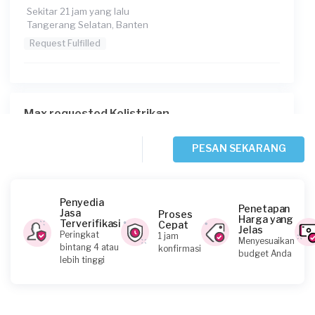
Sekitar 21 jam yang lalu
Tangerang Selatan, Banten
Request Fulfilled
Max requested Kelistrikan
2 hari yang lalu
Tangerang Kota, Banten
PESAN SEKARANG
Request Fulfilled
Penyedia
Penetapan
Jasa
Proses
Harga yang
Terverifikasi
Cepat
Jelas
Andhika Putra Widjaja requested Kelistrikan
Peringkat
1 jam
Menyesuaikan
bintang 4 atau
konfirmasi
3 hari yang lalu
budget Anda
lebih tinggi
Tangerang Selatan, Banten
Request Fulfilled