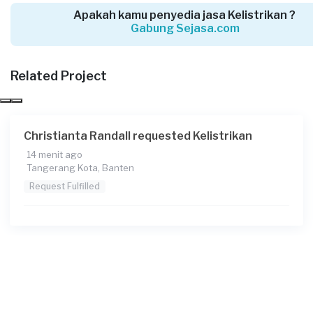
Apakah kamu penyedia jasa Kelistrikan ?
Gabung Sejasa.com
Pravetya Syahira requested Kelistrikan
4 hari yang lalu
Tangerang Selatan, Banten
Related Project
Request Fulfilled
Christianta Randall requested Kelistrikan
14 menit ago
Aulia requested Kelistrikan
Tangerang Kota, Banten
5 hari yang lalu
Request Fulfilled
Tangerang Selatan, Banten
Request Fulfilled
Ricky requested Kelistrikan
6 hari yang lalu
Tangerang Kota, Banten