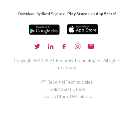
Download Aplikasi Sejasa di
Play Store
dan
App Store!
Copyright© 2026 PT RecomN Technologies, All rights
reserved
PT RecomN Technologies
Gold Coast Office
Jakarta Utara, DKI Jakarta