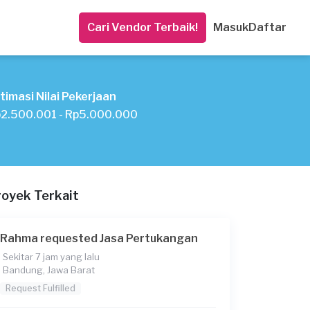
Cari Vendor Terbaik!
Masuk
Daftar
timasi Nilai Pekerjaan
2.500.001 - Rp5.000.000
royek Terkait
Rahma requested Jasa Pertukangan
Sekitar 7 jam yang lalu
Bandung, Jawa Barat
Request Fulfilled