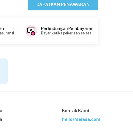
DAPATKAN PENAWARAN
Rosy requested Jasa Pertukangan
Sekitar 18 jam yang lalu
an
Perlindungan Pembayaran
Bekasi Kota, Jawa Barat
 asuransi
Bayar ketika pekerjaan selesai
Request Fulfilled
Kurang dari Rp1.000.000
Julica requested Jasa Pertukangan
Sekitar 21 jam yang lalu
Bogor Kabupaten, Jawa Barat
Request Fulfilled
sa
Kontak Kami
Rp5.000.001 - Rp10.000.000
ja
hello@sejasa.com
Dinda Miranti requested Jasa