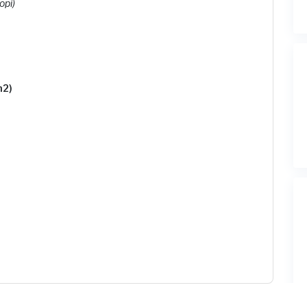
opi)
m2)