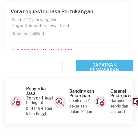
Vera requested Jasa Pertukangan
Sekitar 20 jam yang lalu
Bogor Kabupaten, Jawa Barat
Request Fulfilled
Rp1.000.001 - Rp2.500.000
DAPATKAN
PENAWARAN
Sinau requested Jasa Pertukangan
Sekitar 21 jam yang lalu
Bogor Kabupaten, Jawa Barat
Penyedia
Bandingkan
Garansi
Jasa
Request Fulfilled
Pekerjaan
Pekerjaan
Terverifikasi
Lebih dari 4
Garansi
Peringkat
pekerjaan
servis dan
bintang 4 atau
Rp1.000.001 - Rp2.500.000
dalam 24 jam
asuransi
lebih tinggi
David Wibisono Setiabudi requested Jasa