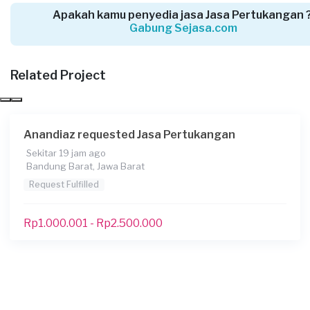
Pertukangan
Apakah kamu penyedia jasa Jasa Pertukangan 
Sekitar 22 jam yang lalu
Gabung Sejasa.com
Bogor Kabupaten, Jawa Barat
Request Fulfilled
Related Project
Kurang dari Rp1.000.000
Anandiaz requested Jasa Pertukangan
David requested Jasa Pertukangan
Sekitar 19 jam ago
Sekitar 22 jam yang lalu
Bandung Barat, Jawa Barat
Bekasi Kota, Jawa Barat
Request Fulfilled
Request Fulfilled
Rp1.000.001 - Rp2.500.000
Kurang dari Rp1.000.000
Tiara requested Jasa Pertukangan
1 hari yang lalu
Depok, Jawa Barat