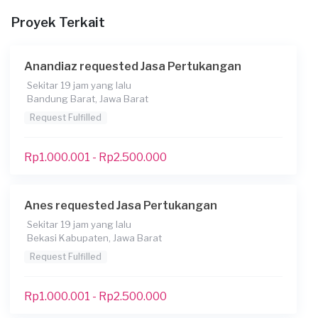
Proyek Terkait
Anandiaz requested Jasa Pertukangan
Sekitar 19 jam yang lalu
Bandung Barat, Jawa Barat
Request Fulfilled
Kapan Anda membutuhkan jasa?
15-05-2026
Rp1.000.001 - Rp2.500.000
Berapa budget total untuk layanan ini?
Rp1.000.001 - Rp2.500.000
Anes requested Jasa Pertukangan
Catatan
Sekitar 19 jam yang lalu
Bekasi Kabupaten, Jawa Barat
Sekitar cibubur. Tukang perbaikan
Request Fulfilled
Konsumen ini menggunakan
Rp1.000.001 - Rp2.500.000