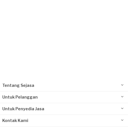
Request Fulfilled
Kurang dari Rp1.000.000
Sally requested Jasa Pertukangan
1 hari yang lalu
Bandung, Jawa Barat
Request Fulfilled
Kurang dari Rp1.000.000
Tentang Sejasa
Untuk Pelanggan
Untuk Penyedia Jasa
Kontak Kami