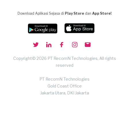
Download Aplikasi Sejasa di
Play Store
dan
App Store!
Copyright© 2026 PT RecomN Technologies, All rights
reserved
PT RecomN Technologies
Gold Coast Office
Jakarta Utara, DKI Jakarta