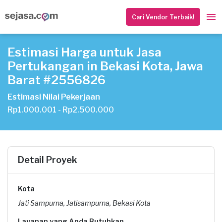
Cari Vendor Terbaik!
Estimasi Harga untuk Jasa
Pertukangan in Bekasi Kota, Jawa
Barat #2556826
Estimasi Nilai Pekerjaan
Rp1.000.001 - Rp2.500.000
Detail Proyek
Kota
Jati Sampurna, Jatisampurna, Bekasi Kota
Layanan yang Anda Butuhkan