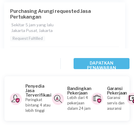
Purchasing Arungi requested Jasa
Pertukangan
Sekitar 5 jam yang lalu
Jakarta Pusat, Jakarta
Request Fulfilled
Rp1.000.001 - Rp2.500.000
DAPATKAN
PENAWARAN
Lukas requested Jasa Pertukangan
Sekitar 6 jam yang lalu
Penyedia
Bandingkan
Garansi
Jakarta Timur, Jakarta
Jasa
Pekerjaan
Pekerjaan
Terverifikasi
Request Fulfilled
Lebih dari 4
Garansi
Peringkat
pekerjaan
servis dan
bintang 4 atau
dalam 24 jam
asuransi
lebih tinggi
Rp1.000.001 - Rp2.500.000