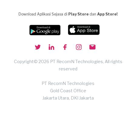
Download Aplikasi Sejasa di
Play Store
dan
App Store!
Copyright© 2026 PT RecomN Technologies, All rights
reserved
PT RecomN Technologies
Gold Coast Office
Jakarta Utara, DKI Jakarta