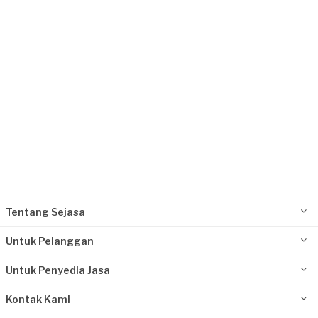
Jakarta Barat, Jakarta
Request Fulfilled
Kurang dari Rp1.000.000
Ravi Anto requested Jasa Pertukangan
Sekitar 23 jam yang lalu
Jakarta Selatan, Jakarta
Request Fulfilled
Kurang dari Rp1.000.000
Tentang Sejasa
Untuk Pelanggan
Untuk Penyedia Jasa
Kontak Kami