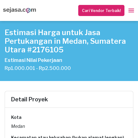
Cari Vendor Terbaik!
Estimasi Harga untuk Jasa
Pertukangan in Medan, Sumatera
Utara #2176105
Estimasi Nilai Pekerjaan
Rp1.000.001 - Rp2.500.000
Detail Proyek
Kota
Medan
Kecamatan atau kelurahan (bukan alamat lengkap)