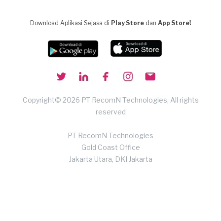
Download Aplikasi Sejasa di
Play Store
dan
App Store!
Copyright© 2026 PT RecomN Technologies, All rights
reserved
PT RecomN Technologies
Gold Coast Office
Jakarta Utara, DKI Jakarta