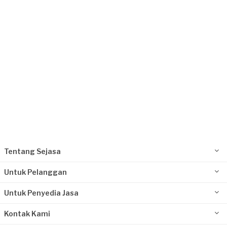
Rp100.000.001 - Rp500.000.000
(Rp140.000.000)
Eva Risna requested Jasa Pertukangan
Lebih dari 2 tahun yang lalu
Medan, Sumatera Utara
Request Fulfilled
Rp10.000.001 - Rp25.000.000
Tentang Sejasa
Untuk Pelanggan
Untuk Penyedia Jasa
Kontak Kami