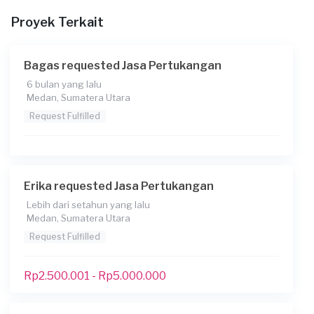
Penjelasan lebih lengkap tentang pekerjaan yang
Anda inginkan
Proyek Terkait
Ada rembesan air sekaligus perbaikan keramik dan
kemiringan kamar mandi 3 unit seluas 3meter per kamar
Bagas requested Jasa Pertukangan
Mandi
6 bulan yang lalu
Kapan Anda membutuhkan layanan?
Medan, Sumatera Utara
30-06-2024
Request Fulfilled
Berapa budget total untuk layanan ini?
Rp1.000.001 - Rp2.500.000
Erika requested Jasa Pertukangan
Konsumen ini menggunakan
Lebih dari setahun yang lalu
Medan, Sumatera Utara
Request Fulfilled
Rp2.500.001 - Rp5.000.000