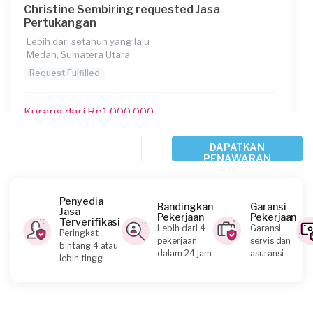
Christine Sembiring requested Jasa
Pertukangan
Lebih dari setahun yang lalu
Medan, Sumatera Utara
Request Fulfilled
Kurang dari Rp1.000.000
DAPATKAN
PENAWARAN
Hotdo Immanuel requested Jasa Pertukangan
Sekitar 2 tahun yang lalu
Medan, Sumatera Utara
Penyedia
Bandingkan
Garansi
Request Fulfilled
Jasa
Pekerjaan
Pekerjaan
Terverifikasi
Lebih dari 4
Garansi
Peringkat
pekerjaan
servis dan
bintang 4 atau
Kurang dari Rp1.000.000
dalam 24 jam
asuransi
lebih tinggi
Hardinata Putra requested Jasa Pertukangan