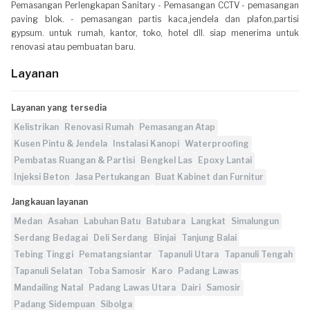
Pemasangan Perlengkapan Sanitary - Pemasangan CCTV - pemasangan
paving blok. - pemasangan partis kaca,jendela dan plafon,partisi
gypsum. untuk rumah, kantor, toko, hotel dll. siap menerima untuk
renovasi atau pembuatan baru.
Layanan
Layanan yang tersedia
Kelistrikan
Renovasi Rumah
Pemasangan Atap
Kusen Pintu & Jendela
Instalasi Kanopi
Waterproofing
Pembatas Ruangan & Partisi
Bengkel Las
Epoxy Lantai
Injeksi Beton
Jasa Pertukangan
Buat Kabinet dan Furnitur
Jangkauan layanan
Medan
Asahan
Labuhan Batu
Batubara
Langkat
Simalungun
Serdang Bedagai
Deli Serdang
Binjai
Tanjung Balai
Tebing Tinggi
Pematangsiantar
Tapanuli Utara
Tapanuli Tengah
Tapanuli Selatan
Toba Samosir
Karo
Padang Lawas
Mandailing Natal
Padang Lawas Utara
Dairi
Samosir
Padang Sidempuan
Sibolga