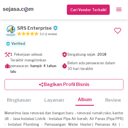
Cari Vendor Terbaik!
SRS Enterprise
5.0
(1 review)
Verified
1
Pekerjaan selesai
Bergabung sejak
2018
Terakhir mengirimkan
Belum ada penawaran dalam
penawaran
hampir 4 tahun
30 hari terakhir
lalu
Bagikan Profil Bisnis
Album
Ringkasan
Layanan
Review
Menerima Jasa renovasi dan bangun baru - renovasi rumah,ruko, kantor
dll. - Jasa Instalasi Listrik - Instalasi Pipa Air bersih, Air Panas (Pipa PPR)
- Instalasi Plumbing - Pemasangan Water Heater.( Pemanas Air ) -