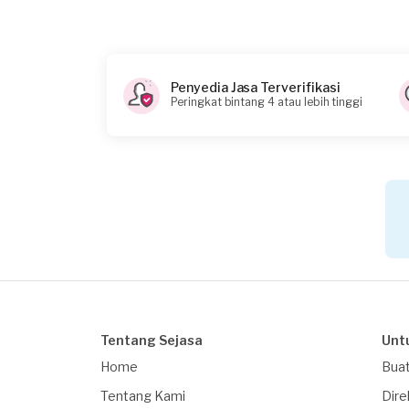
05/06/2024
Apakah Anda Membutuhkan Pinjaman
Tidak
Penyedia Jasa Terverifikasi
Peringkat bintang 4 atau lebih tinggi
Informasi tambahan
Files
Tentang Sejasa
Unt
Home
Buat
Tentang Kami
Dire