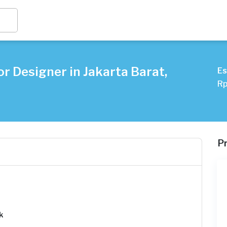
r Designer in Jakarta Barat,
Es
Rp
P
k