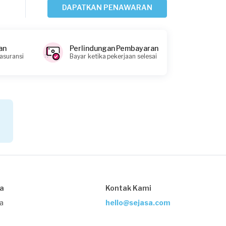
DAPATKAN PENAWARAN
Gladys requested Interior Designer
3 bulan yang lalu
an
Perlindungan Pembayaran
Jakarta Pusat, Jakarta
 asuransi
Bayar ketika pekerjaan selesai
Request Fulfilled
Kurang dari Rp1.000.000
Beddi Prasetyo requested Interior
Designer
4 bulan yang lalu
Jakarta Timur, Jakarta
Request Fulfilled
sa
Kontak Kami
Rp25.000.001 - Rp50.000.000
ja
hello@sejasa.com