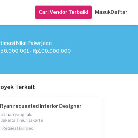
Cari Vendor Terbaik!
Masuk
Daftar
timasi Nilai Pekerjaan
50.000.001 - Rp100.000.000
royek Terkait
Ryan requested Interior Designer
21 hari yang lalu
Jakarta Timur, Jakarta
Request Fulfilled