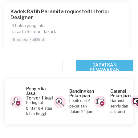
Kadek Ratih Paramita requested Interior
Designer
3 bulan yang lalu
Jakarta Selatan, Jakarta
Request Fulfilled
Rp2.500.001 - Rp5.000.000
DAPATKAN
PENAWARAN
Gladys requested Interior Designer
3 bulan yang lalu
Penyedia
Bandingkan
Garansi
Jakarta Pusat, Jakarta
Jasa
Pekerjaan
Pekerjaan
Terverifikasi
Request Fulfilled
Lebih dari 4
Garansi
Peringkat
pekerjaan
servis dan
bintang 4 atau
dalam 24 jam
asuransi
lebih tinggi
Kurang dari Rp1.000.000