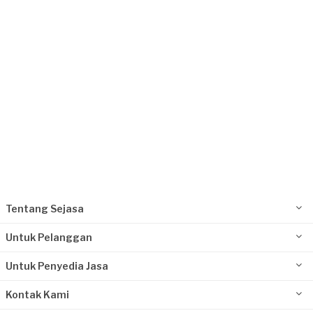
Request Fulfilled
Kurang dari Rp1.000.000
Paul requested Interior Designer
5 bulan yang lalu
Jakarta Selatan, Jakarta
Request Fulfilled
Rp2.500.001 - Rp5.000.000
Tentang Sejasa
Untuk Pelanggan
Untuk Penyedia Jasa
Kontak Kami