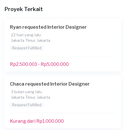
Proyek Terkait
Kapan Anda membutuhkan layanan?
01/03/2023
Ryan requested Interior Designer
Apakah Anda Membutuhkan Pinjaman
22 hari yang lalu
Belum Tahu
Jakarta Timur, Jakarta
Informasi tambahan
Request Fulfilled
interior apart**** ***** ********* 2br - nuansa alam, jepang.
Rp2.500.001 - Rp5.000.000
Files
Chaca requested Interior Designer
3 bulan yang lalu
Jakarta Timur, Jakarta
Request Fulfilled
Kurang dari Rp1.000.000