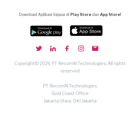
Download Aplikasi Sejasa di
Play Store
dan
App Store!
Copyright© 2026 PT RecomN Technologies, All rights
reserved
PT RecomN Technologies
Gold Coast Office
Jakarta Utara, DKI Jakarta