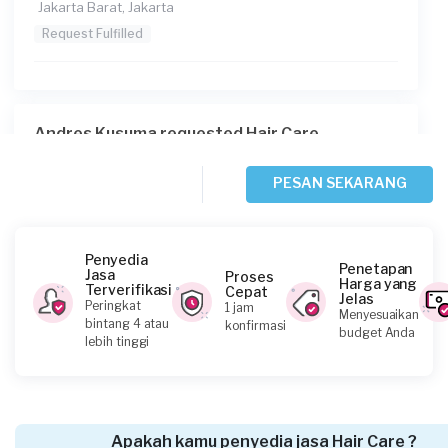
Jakarta Barat, Jakarta
Request Fulfilled
Andres Kusuma requested Hair Care
6 hari yang lalu
Jakarta Barat, Jakarta
PESAN SEKARANG
Request Fulfilled
Penyedia
Penetapan
Jasa
Proses
Harga yang
Terverifikasi
Cepat
Jelas
Marisa Edyana requested Hair Care
Peringkat
1 jam
Menyesuaikan
bintang 4 atau
konfirmasi
Sekitar sebulan yang lalu
budget Anda
lebih tinggi
Jakarta Selatan, Jakarta
Request Fulfilled
Apakah kamu penyedia jasa Hair Care ?