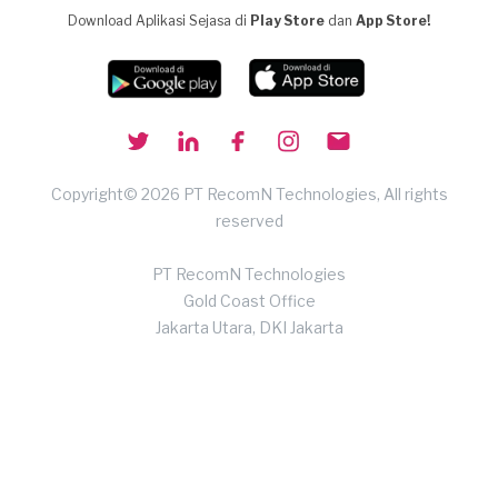
Download Aplikasi Sejasa di
Play Store
dan
App Store!
Copyright© 2026 PT RecomN Technologies, All rights
reserved
PT RecomN Technologies
Gold Coast Office
Jakarta Utara, DKI Jakarta