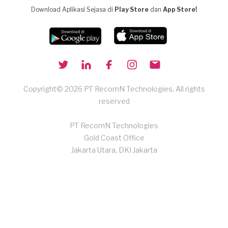
Download Aplikasi Sejasa di
Play Store
dan
App Store!
Copyright© 2026 PT RecomN Technologies, All rights
reserved
PT RecomN Technologies
Gold Coast Office
Jakarta Utara, DKI Jakarta