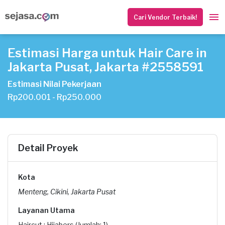
Cari Vendor Terbaik!
Estimasi Harga untuk Hair Care in
Jakarta Pusat, Jakarta #2558591
Estimasi Nilai Pekerjaan
Rp200.001 - Rp250.000
Detail Proyek
Kota
Menteng, Cikini, Jakarta Pusat
Layanan Utama
Haircut : Hijabers (Jumlah: 1)