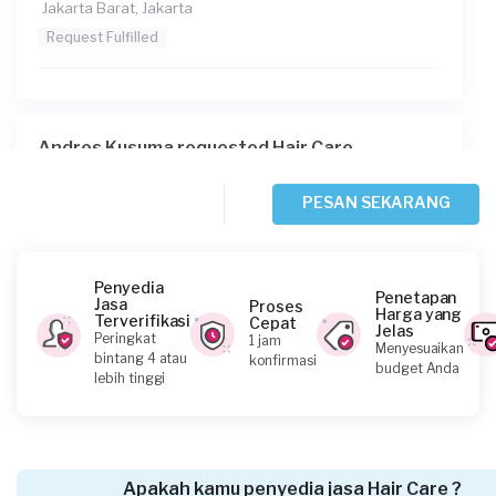
Jakarta Barat, Jakarta
Request Fulfilled
Andres Kusuma requested Hair Care
6 hari yang lalu
Jakarta Barat, Jakarta
PESAN SEKARANG
Request Fulfilled
Penyedia
Penetapan
Jasa
Proses
Harga yang
Terverifikasi
Cepat
Jelas
Marisa Edyana requested Hair Care
Peringkat
1 jam
Menyesuaikan
bintang 4 atau
konfirmasi
Sekitar sebulan yang lalu
budget Anda
lebih tinggi
Jakarta Selatan, Jakarta
Request Fulfilled
Apakah kamu penyedia jasa Hair Care ?