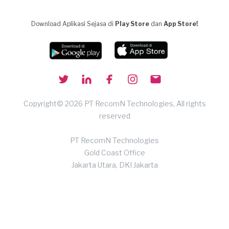
Download Aplikasi Sejasa di
Play Store
dan
App Store!
Copyright© 2026 PT RecomN Technologies, All rights
reserved
PT RecomN Technologies
Gold Coast Office
Jakarta Utara, DKI Jakarta