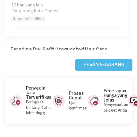
16 hari yang lalu
Tangerang Kota, Banten
Request Fulfilled
Faradina Dwi Safitri requested Hair Care
18 hari yang lalu
Tangerang Selatan, Banten
PESAN SEKARANG
Request Fulfilled
Penyedia
Penetapan
Jasa
Proses
Harga yang
Terverifikasi
Cepat
Jelas
Fifah requested Hair Care
Peringkat
1 jam
Menyesuaikan
bintang 4 atau
konfirmasi
21 hari yang lalu
budget Anda
lebih tinggi
Tangerang Selatan, Banten
Request Fulfilled