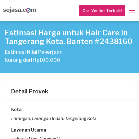
Cari Vendor Terbaik!
Estimasi Harga untuk Hair Care in
Tangerang Kota, Banten #2438160
Estimasi Nilai Pekerjaan
Kurang dari Rp100.000
Detail Proyek
Kota
Larangan, Larangan Indah, Tangerang Kota
Layanan Utama
Haircut : Male (Jumlah: 1)