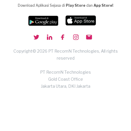
Download Aplikasi Sejasa di
Play Store
dan
App Store!
Copyright© 2026 PT RecomN Technologies, All rights
reserved
PT RecomN Technologies
Gold Coast Office
Jakarta Utara, DKI Jakarta