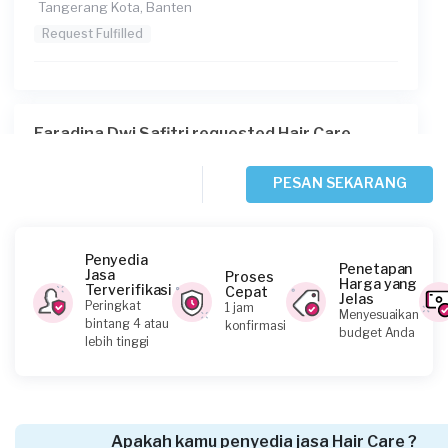
Tangerang Kota, Banten
Request Fulfilled
Faradina Dwi Safitri requested Hair Care
18 hari yang lalu
Tangerang Selatan, Banten
PESAN SEKARANG
Request Fulfilled
Penyedia
Penetapan
Jasa
Proses
Harga yang
Terverifikasi
Cepat
Jelas
Fifah requested Hair Care
Peringkat
1 jam
Menyesuaikan
bintang 4 atau
konfirmasi
22 hari yang lalu
budget Anda
lebih tinggi
Tangerang Selatan, Banten
Request Fulfilled
Apakah kamu penyedia jasa Hair Care ?