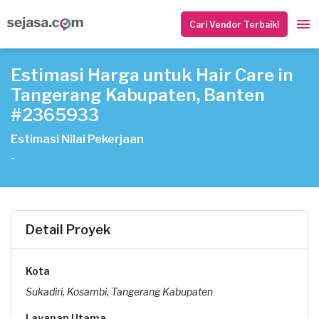
Cari Vendor Terbaik!
Estimasi Harga untuk Hair Care in
Tangerang Kabupaten, Banten
#2365933
Estimasi Nilai Pekerjaan
-
Detail Proyek
Kota
Sukadiri, Kosambi, Tangerang Kabupaten
Layanan Utama