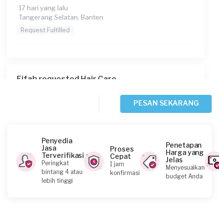
17 hari yang lalu
Tangerang Selatan, Banten
Request Fulfilled
Fifah requested Hair Care
20 hari yang lalu
Tangerang Selatan, Banten
PESAN SEKARANG
Request Fulfilled
Penyedia
Penetapan
Jasa
Proses
Harga yang
Terverifikasi
Cepat
Jelas
Dara Fadilla requested Hair Care
Peringkat
1 jam
Menyesuaikan
bintang 4 atau
konfirmasi
Sekitar sebulan yang lalu
budget Anda
lebih tinggi
Tangerang Kota, Banten
Request Fulfilled