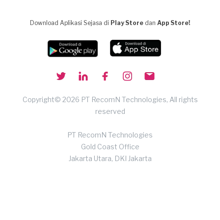
Download Aplikasi Sejasa di
Play Store
dan
App Store!
Copyright© 2026 PT RecomN Technologies, All rights
reserved
PT RecomN Technologies
Gold Coast Office
Jakarta Utara, DKI Jakarta