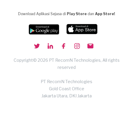
Download Aplikasi Sejasa di
Play Store
dan
App Store!
Copyright© 2026 PT RecomN Technologies, All rights
reserved
PT RecomN Technologies
Gold Coast Office
Jakarta Utara, DKI Jakarta