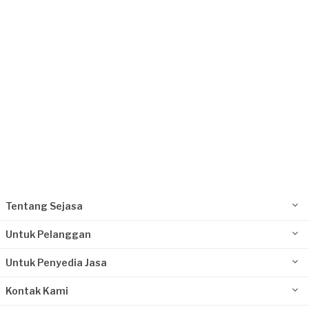
Celin requested Gorden
3 bulan yang lalu
Tangerang Kota, Banten
Request Fulfilled
Kurang dari Rp1.000.000
Tentang Sejasa
Untuk Pelanggan
Untuk Penyedia Jasa
Kontak Kami