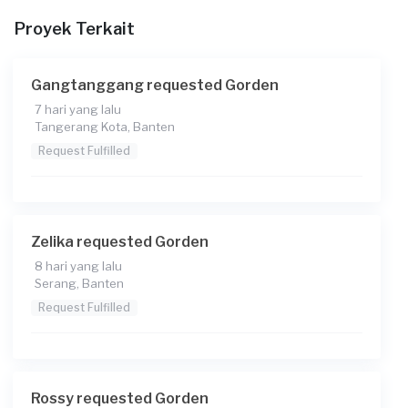
Proyek Terkait
Informasi tambahan
Berapa budget total untuk layanan ini?
Gangtanggang requested Gorden
Rp1.000.001 - Rp2.500.000
7 hari yang lalu
Konsumen ini menggunakan
Tangerang Kota, Banten
Request Fulfilled
Zelika requested Gorden
8 hari yang lalu
Serang, Banten
Request Fulfilled
Rossy requested Gorden