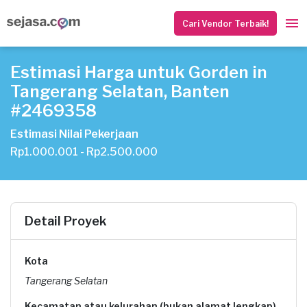
Cari Vendor Terbaik!
Estimasi Harga untuk Gorden in
Tangerang Selatan, Banten
#2469358
Estimasi Nilai Pekerjaan
Rp1.000.001 - Rp2.500.000
Detail Proyek
Kota
Tangerang Selatan
Kecamatan atau kelurahan (bukan alamat lengkap)