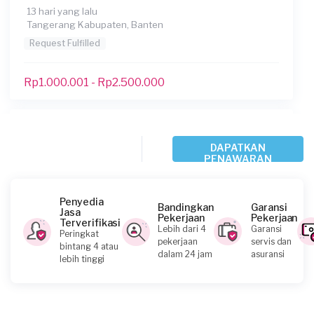
13 hari yang lalu
Tangerang Kabupaten, Banten
Request Fulfilled
Rp1.000.001 - Rp2.500.000
Xuelei Li requested Gorden
DAPATKAN
21 hari yang lalu
PENAWARAN
Tangerang Kabupaten, Banten
Request Fulfilled
Penyedia
Bandingkan
Garansi
Jasa
Pekerjaan
Pekerjaan
Kurang dari Rp1.000.000
Terverifikasi
Lebih dari 4
Garansi
Peringkat
pekerjaan
servis dan
bintang 4 atau
dalam 24 jam
asuransi
lebih tinggi
Jeniver requested Gorden
26 hari yang lalu
Tangerang Kota, Banten